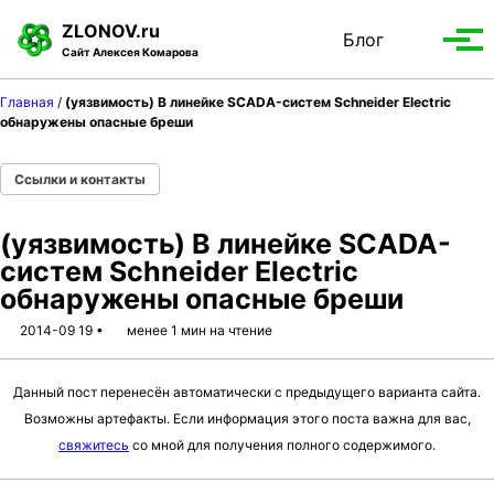
S
S
S
ZLONOV.ru
Блог
Toggle
k
k
k
Вып
Сайт Алексея Комарова
search
i
i
i
мен
p
p
p
Главная
/
(уязвимость) В линейке SCADA-систем Schneider Electric
t
t
t
обнаружены опасные бреши
o
o
o
p
c
f
Ссылки и контакты
r
o
o
i
n
o
(уязвимость) В линейке SCADA-
m
t
t
систем Schneider Electric
a
e
e
обнаружены опасные бреши
r
n
r
y
t
2014-09 19
менее 1 мин на чтение
n
a
Данный пост перенесён автоматически с предыдущего варианта сайта.
v
Возможны артефакты. Если информация этого поста важна для вас,
i
свяжитесь
со мной для получения полного содержимого.
g
a