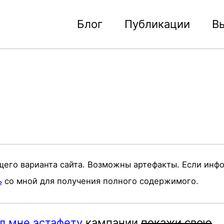
Блог
Публикации
В
щего варианта сайта. Возможны артефакты. Если инф
ь
со мной для получения полного содержимого.
л мне эстафету
кампании
покажи свою