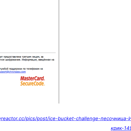
oyreactor.cc/pics/post/ice-bucket-challenge-песочница
крик-14