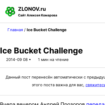
S
S
S
ZLONOV.ru
k
k
k
Сайт Алексея Комарова
i
i
i
p
p
p
Главная
/
Ice Bucket Challenge
t
t
t
o
o
o
Ice Bucket Challenge
p
c
f
r
o
o
2014-09 08
1 мин на чтение
i
n
o
m
t
t
Данный пост перенесён автоматически с предыду
a
e
e
этого поста важна для вас,
свяжитес
r
n
r
y
t
Вчера вечером Андрей Прозоров
переда
n