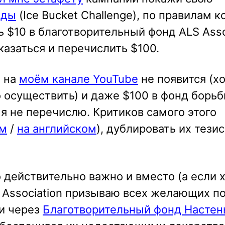
оды
(Ice Bucket Challenge), по правилам к
ь $10 в благотворительный фонд ALS Asso
азаться и перечислить $100.
) на
моём канале YouTube
не появится (хо
о осуществить) и даже $100 в фонд борь
 не перечислю. Критиков самого этого
ом
/
на английском
), дублировать их тези
 действительно важно и вместо (а если х
S Association призываю всех желающих п
и через
Благотворительный фонд Настен