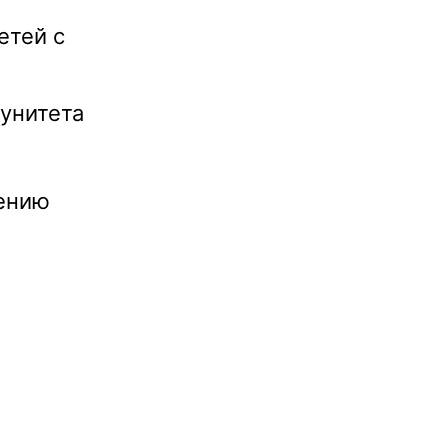
етей с
унитета
нению