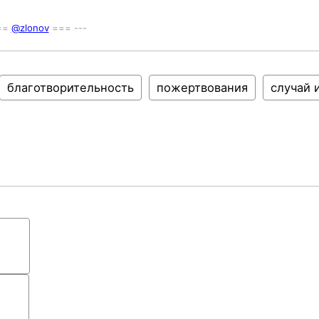
===
@zlonov
=== ---
благотворительность
пожертвования
случай 