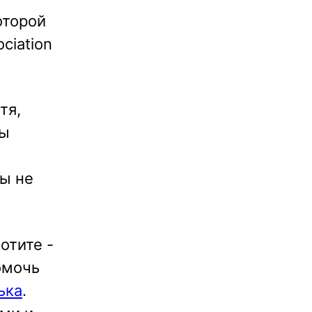
оторой
ciation
тя,
бы
сы не
отите -
омочь
ька
.