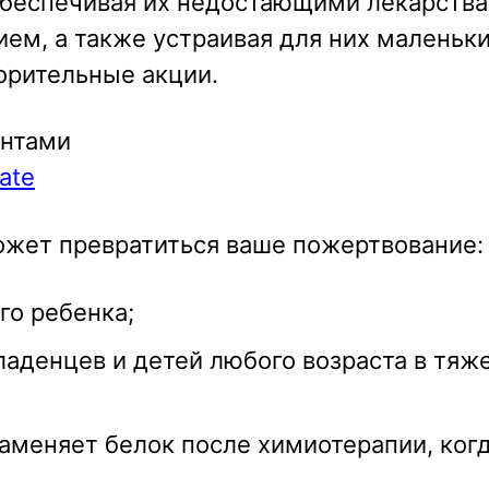
обеспечивая их недостающими лекарства
м, а также устраивая для них маленьк
орительные акции.
антами
nate
может превратиться ваше пожертвование:
го ребенка;
ладенцев и детей любого возраста в тяж
заменяет белок после химиотерапии, ког