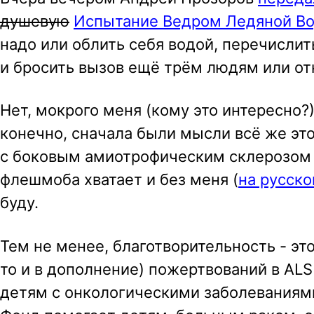
душевую
Испытание Ведром Ледяной В
a
надо или облить себя водой, перечислит
v
и бросить вызов ещё трём людям или отк
i
g
Нет, мокрого меня (кому это интересно?
a
конечно, сначала были мысли всё же эт
t
с боковым амиотрофическим склерозом я
i
флешмоба хватает и без меня (
на русск
o
буду.
n
Тем не менее, благотворительность - это
то и в дополнение) пожертвований в AL
детям с онкологическими заболеваниям