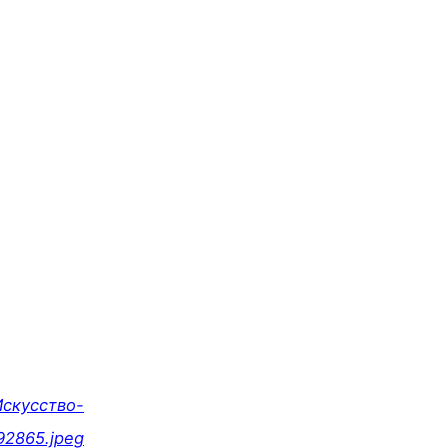
-Искусство-
92865.jpeg