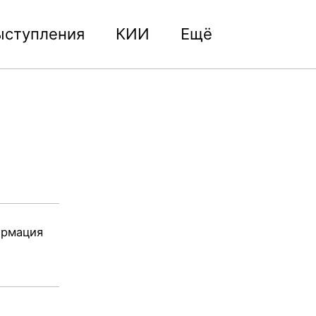
ыступления
КИИ
Ещё
Toggle
search
ормация