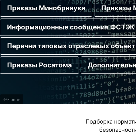
Приказы Минобрнауки
Приказы 
a
v
Информационные сообщения ФСТЭК 
i
g
Перечни типовых отраслевых объек
a
t
Приказы Росатома
Дополнитель
i
o
n
@zlonov
Подборка нормати
безопасност