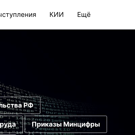
ыступления
КИИ
Ещё
Toggle
search
льства РФ
руда
Приказы Минцифры