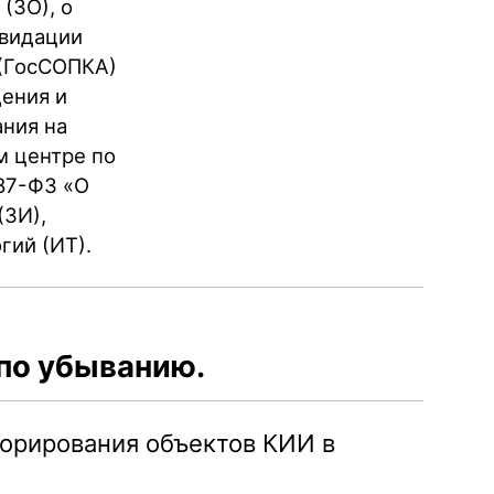
(ЗО), о
квидации
 (ГосСОПКА)
ения и
ания на
м центре по
87-ФЗ «О
(ЗИ),
гий (ИТ).
по убыванию.
орирования объектов КИИ в