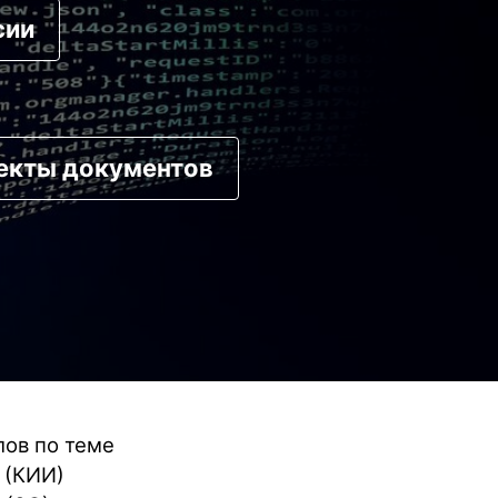
сии
екты документов
лов по теме
 (КИИ)