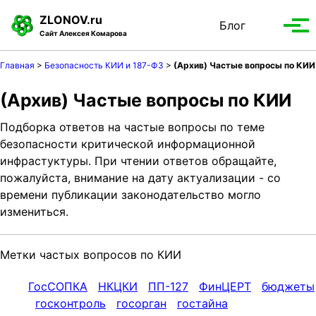
S
S
S
ZLONOV.ru
Блог
Toggle
k
k
k
Вып
Сайт Алексея Комарова
search
i
i
i
мен
p
p
p
Главная
>
Безопасность КИИ и 187-ФЗ
>
(Архив) Частые вопросы по КИИ
t
t
t
o
o
o
(Архив) Частые вопросы по КИИ
p
c
f
Подборка ответов на частые вопросы по теме
r
o
o
безопасности критической информационной
i
n
o
инфрастуктуры. При чтении ответов обращайте,
m
t
t
пожалуйста, внимание на дату актуализации - со
a
e
e
времени публикации законодательство могло
r
n
r
измениться.
y
t
n
a
Метки частых вопросов по КИИ
v
i
ГосСОПКА
НКЦКИ
ПП-127
ФинЦЕРТ
бюджеты
g
госконтроль
госорган
гостайна
a