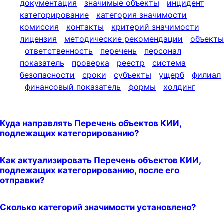
документация
значимые объекты
инцидент
t
категорирование
категория значимости
i
комиссия
контакты
критерий значимости
o
лицензия
методические рекомендации
объекты
n
ответственность
перечень
персонал
показатель
проверка
реестр
система
безопасности
сроки
субъекты
ущерб
филиал
финансовый показатель
формы
холдинг
Куда направлять Перечень объектов КИИ,
подлежащих категорированию?
Как актуализировать Перечень объектов КИИ,
подлежащих категорированию, после его
отправки?
Сколько категорий значимости установлено?