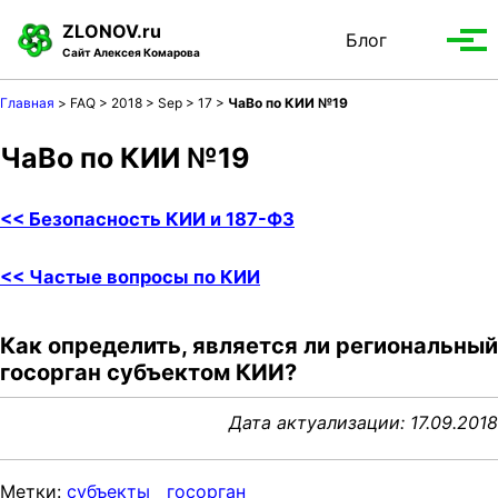
S
S
S
ZLONOV.ru
Блог
Toggle
k
k
k
Вып
Сайт Алексея Комарова
search
i
i
i
мен
p
p
p
Главная
>
FAQ >
2018 >
Sep >
17 >
ЧаВо по КИИ №19
t
t
t
o
o
o
ЧаВо по КИИ №19
p
c
f
r
o
o
<< Безопасность КИИ и 187-ФЗ
i
n
o
m
t
t
<< Частые вопросы по КИИ
a
e
e
r
n
r
y
t
Как определить, является ли региональный
n
госорган субъектом КИИ?
a
v
Дата актуализации: 17.09.2018
i
g
Метки:
субъекты
госорган
a