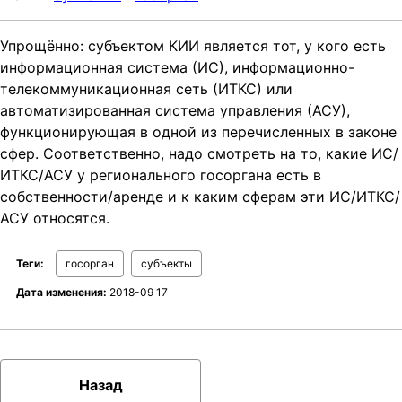
t
i
Упрощённо: субъектом КИИ является тот, у кого есть
o
информационная система (ИС), информационно-
n
телекоммуникационная сеть (ИТКС) или
автоматизированная система управления (АСУ),
функционирующая в одной из перечисленных в законе
сфер. Соответственно, надо смотреть на то, какие ИС/
ИТКС/АСУ у регионального госоргана есть в
собственности/аренде и к каким сферам эти ИС/ИТКС/
АСУ относятся.
Теги:
госорган
субъекты
Дата изменения:
2018-09 17
Назад