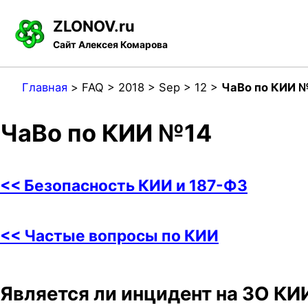
S
S
S
ZLONOV.ru
k
k
k
Сайт Алексея Комарова
i
i
i
p
p
p
Главная
>
FAQ >
2018 >
Sep >
12 >
ЧаВо по КИИ 
t
t
t
o
o
o
ЧаВо по КИИ №14
p
c
f
r
o
o
<< Безопасность КИИ и 187-ФЗ
i
n
o
m
t
t
<< Частые вопросы по КИИ
a
e
e
r
n
r
y
t
Является ли инцидент на ЗО КИ
n