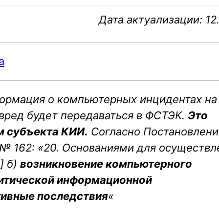
Дата актуализации: 12
а
формация о компьютерных инцидентах на
вред будет передаваться в ФСТЭК.
Это
м субъекта КИИ.
Согласно Постановлени
№ 162: «
20. Основаниями для осуществл
]
б)
возникновение компьютерного
ритической информационной
тивные последствия
«