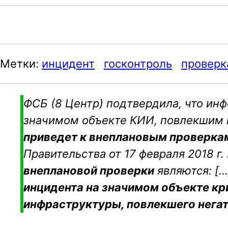
a
v
i
Метки:
инцидент
госконтроль
проверк
g
a
t
ФСБ (8 Центр) подтвердила, что ин
i
значимом объекте КИИ, повлекшим 
o
приведет к внеплановым проверка
n
Правительства от 17 февраля 2018 г. 
внеплановой проверки
являются: […
инцидента на значимом объекте к
инфраструктуры, повлекшего нега