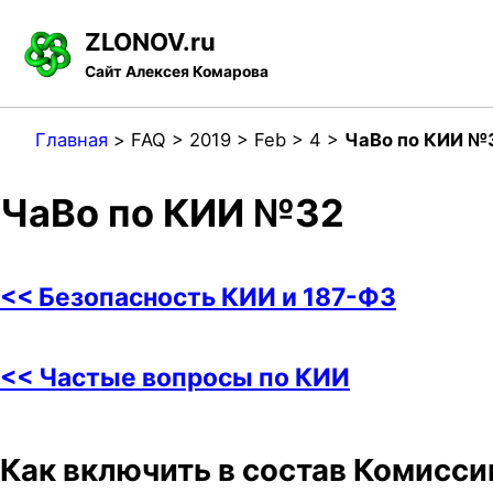
S
S
S
ZLONOV.ru
k
k
k
Сайт Алексея Комарова
i
i
i
p
p
p
Главная
>
FAQ >
2019 >
Feb >
4 >
ЧаВо по КИИ №
t
t
t
o
o
o
ЧаВо по КИИ №32
p
c
f
r
o
o
<< Безопасность КИИ и 187-ФЗ
i
n
o
m
t
t
<< Частые вопросы по КИИ
a
e
e
r
n
r
y
t
Как включить в состав Комисси
n