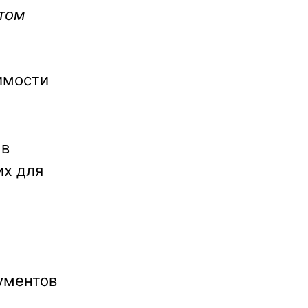
 том
чимости
 в
их для
ументов