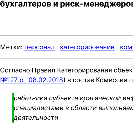
бухгалтеров и риск-менеджеро
a
v
i
g
Метки:
персонал
категорирование
ком
a
t
i
Согласно Правил Категорирования объек
o
№127 от 08.02.2018
) в состав Комиссии 
n
работники субъекта критической и
специалистами в области выполняе
деятельности