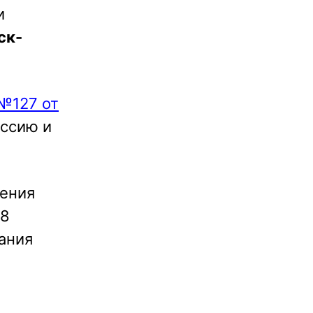
и
ск-
№127 от
ссию и
ления
 8
ания