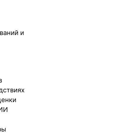
ваний и
в
дствиях
ценки
КИИ
ры