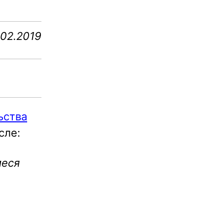
.02.2019
ьства
сле:
иеся