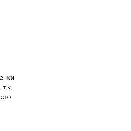
ценки
, т.к.
вого