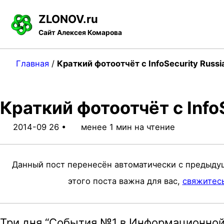
S
S
S
ZLONOV.ru
k
k
k
Сайт Алексея Комарова
i
i
i
p
p
p
Главная
/
Краткий фотоотчёт с InfoSecurity Russi
t
t
t
o
o
o
Краткий фотоотчёт с Info
p
c
f
r
o
o
2014-09 26
менее 1 мин на чтение
i
n
o
m
t
t
Данный пост перенесён автоматически с предыду
a
e
e
этого поста важна для вас,
свяжитес
r
n
r
y
t
Три дня “События №1 в Информационной 
n