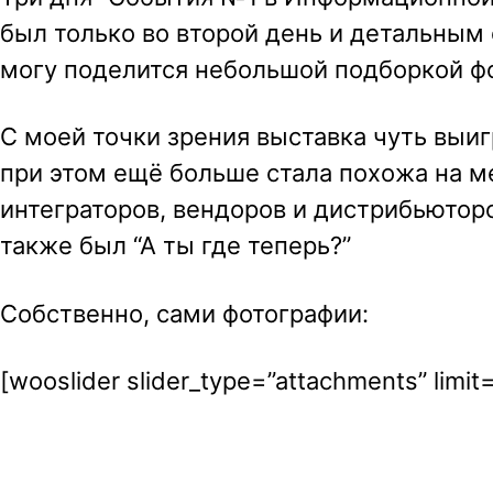
был только во второй день и детальным 
a
могу поделится небольшой подборкой ф
v
i
С моей точки зрения выставка чуть выигр
g
при этом ещё больше стала похожа на м
a
интеграторов, вендоров и дистрибьютор
t
также был “А ты где теперь?”
i
o
Собственно, сами фотографии:
n
[wooslider slider_type=”attachments” limit