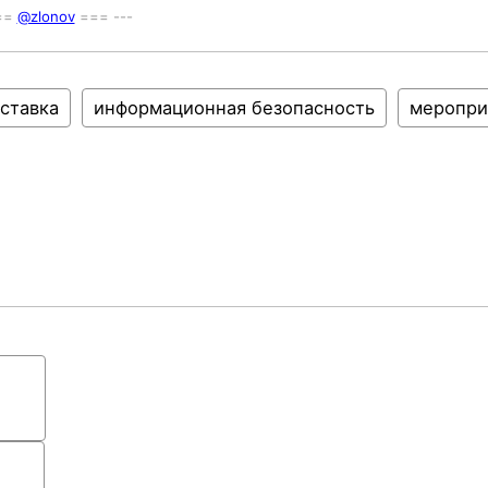
===
@zlonov
=== ---
ставка
информационная безопасность
меропри