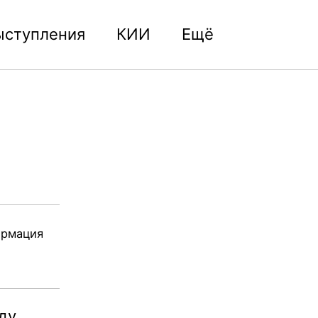
ыступления
КИИ
Ещё
Toggle
search
ормация
ду