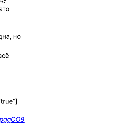
ато
дна, но
всё
true”]
/1pggCO8