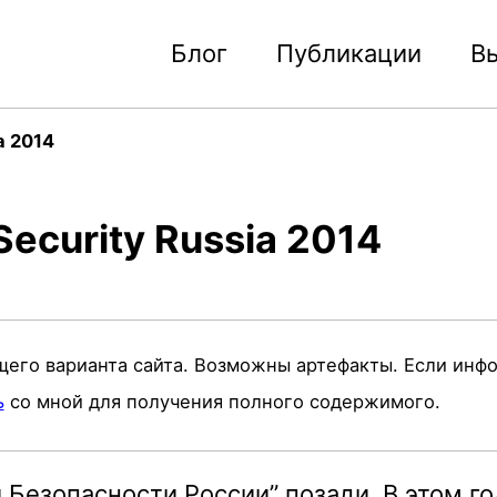
Блог
Публикации
В
a 2014
Security Russia 2014
щего варианта сайта. Возможны артефакты. Если инф
ь
со мной для получения полного содержимого.
Безопасности России” позади. В этом го