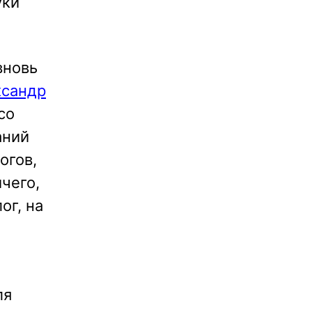
уки
вновь
ксандр
со
аний
огов,
ичего,
ог, на
ля