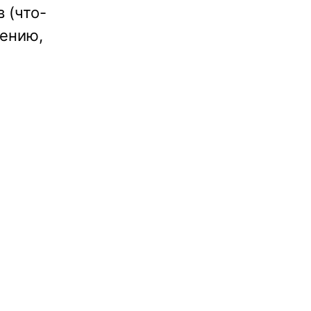
 (что-
мению,