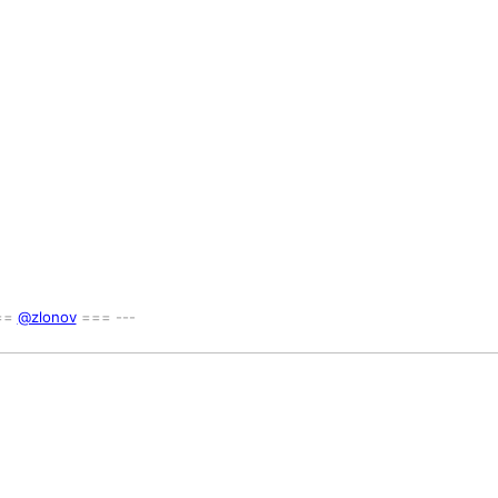
===
@zlonov
=== ---