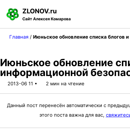
S
S
S
ZLONOV.ru
k
k
k
Сайт Алексея Комарова
i
i
i
p
p
p
Главная
/
Июньское обновление списка блогов 
t
t
t
o
o
o
Июньское обновление спи
p
c
f
информационной безопа
r
o
o
i
n
o
2013-06 11
2 мин на чтение
m
t
t
a
e
e
Данный пост перенесён автоматически с предыду
r
n
r
этого поста важна для вас,
свяжитес
y
t
n