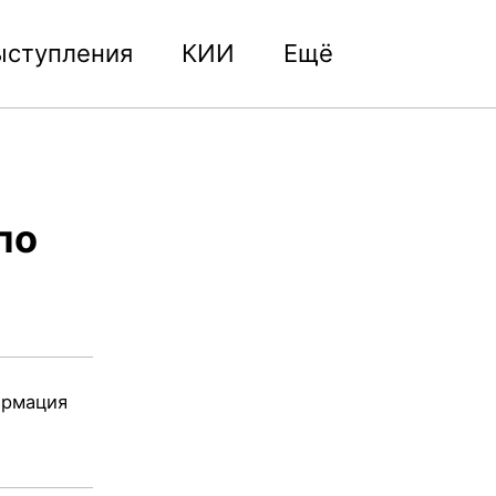
ыступления
КИИ
Ещё
Toggle
search
по
ормация