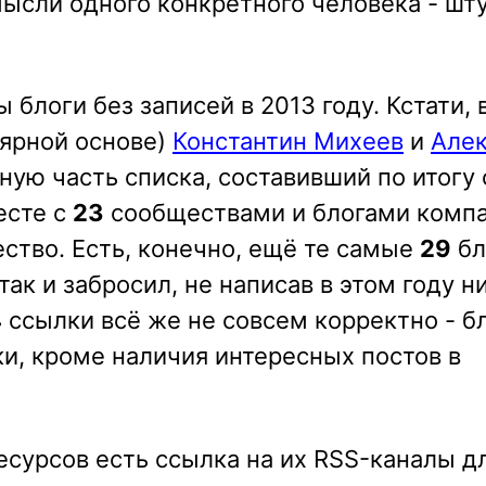
ысли одного конкретного человека - шт
блоги без записей в 2013 году. Кстати, 
лярной основе)
Константин Михеев
и
Але
ную часть списка, составивший по итогу 
есте с
23
сообществами и блогами комп
тво. Есть, конечно, ещё те самые
29
бл
так и забросил, не написав в этом году н
4
ссылки всё же не совсем корректно - бл
ки, кроме наличия интересных постов в
ресурсов есть ссылка на их RSS-каналы д