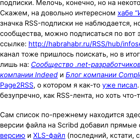
подписки. Мелочь, конечно, но на некот
Скажем, на довольно интересном
хабе 
значка RSS-подписки не наблюдается, но
сообщества, можно подписаться по вот 
ссылке:
http://habrahabr.ru/RSS/hub/infos
канал тоже пришлось поискать, но в ит
лишь на:
Сообщество .net-разработчиков 
компании Indeed
и
Блог компании Compl
Page2RSS
, о котором я как-то
уже писал
безупречно, как RSS-лента, но хоть что-т
Сам список по-прежнему находится зде
версии файла на Scribd добавил прямые
версию
и
XLS-файл
(последний, кстати, 