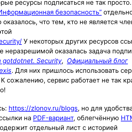
орые ресурсы подписаться не так просто.
“Информационная безопасность”
отдельн
 оказалось, что тем, кто не является чл
этой
ecurity/
У некоторых других ресурсов ссы
оге неразрешимой оказалась задача подп
gotdotnet. Security
,
Официальный блог
exis
. Для них пришлось использовать се
. К сожалению, сервис работает не так кр
о!
сь:
https://zlonov.ru/blogs
, но для удобств
 ссылки на
PDF-вариант
, облегчённую
HT
содержит отдельный лист с историей