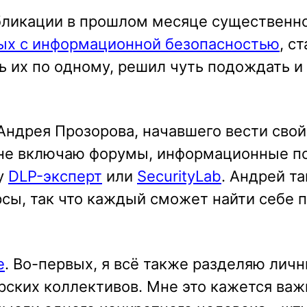
бликации в прошлом месяце существенн
ных с информационной безопасностью
, с
ь их по одному, решил чуть подождать и
Андрея Прозорова, начавшего вести свой
 я не включаю форумы, информационные п
 у
DLP-эксперт
или
SecurityLab
. Андрей т
сы, так что каждый сможет найти себе 
е
. Во-первых, я всё также разделяю лич
рских коллективов. Мне это кажется ва