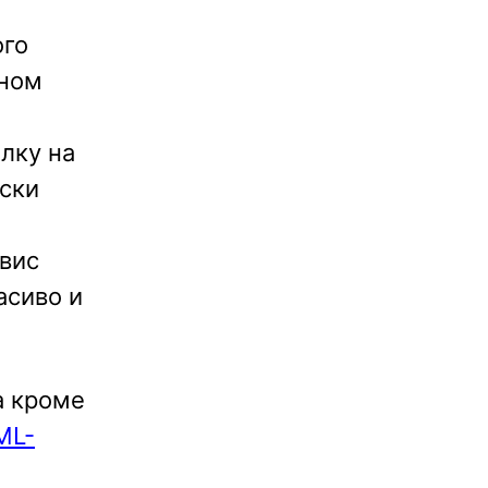
ого
еном
лку на
иски
рвис
асиво и
а кроме
ML-