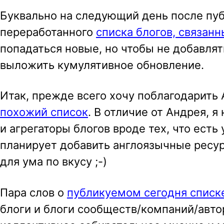
a
Буквально на следующий день после пу
v
переработанного
списка блогов, связан
i
попадаться новые, но чтобы не добавлят
g
выложить кумулятивное обновление.
a
Итак, прежде всего хочу поблагодарить 
t
похожий список
. В отличие от Андрея,
i
и агрегаторы блогов вроде тех, что есть
o
планирует добавить англоязычные ресур
n
для ума по вкусу ;-)
Пара слов о
публикуемом сегодня списк
блоги и блоги сообществ/компаний/авто