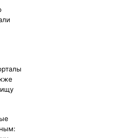
о
тали
орталы
акже
пищу
ные
жным: