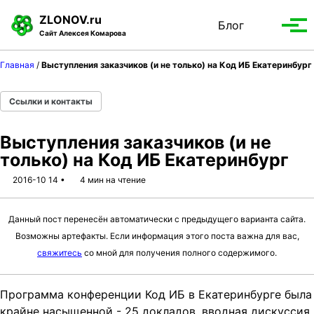
S
S
S
ZLONOV.ru
Блог
Toggle
k
k
k
Вып
Сайт Алексея Комарова
search
i
i
i
мен
p
p
p
Главная
/
Выступления заказчиков (и не только) на Код ИБ Екатеринбург
t
t
t
o
o
o
Ссылки и контакты
p
c
f
r
o
o
Выступления заказчиков (и не
i
n
o
только) на Код ИБ Екатеринбург
m
t
t
a
e
e
2016-10 14
4 мин на чтение
r
n
r
y
t
Данный пост перенесён автоматически с предыдущего варианта сайта.
n
Возможны артефакты. Если информация этого поста важна для вас,
a
свяжитесь
со мной для получения полного содержимого.
v
i
g
Программа конференции Код ИБ в Екатеринбурге была
a
крайне насыщенной - 25 докладов, вводная дискуссия