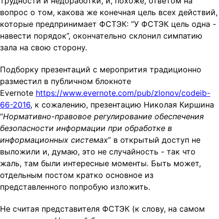
трудности и недоработки, и, похоже, ответом на
вопрос о том, какова же конечная цель всех действий,
которые предпринимает ФСТЭК: “У ФСТЭК цель одна -
навести порядок”, окончательно склонил симпатию
зала на свою сторону.
Подборку презентаций с меропрития традиционно
разместил в публичном блокноте
Evernote
https://www.evernote.com/pub/zlonov/codeib-
66-2016
, к сожалению, презентацию Николая Киршина
“
Нормативно-правовое регулирование обеспечения
безопасности информации при обработке в
информационных системах
” в открытый доступ не
выложили и, думаю, это не случайность - так что
жаль, там были интересные моменты. Быть может,
отдельным постом кратко основное из
представленного попробую изложить.
Не считая представителя ФСТЭК (к слову, на самом