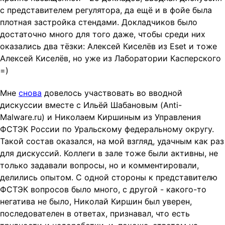
t
с представителем регулятора, да ещё и в фойе была
i
плотная застройка стендами. Докладчиков было
o
достаточно много для того даже, чтобы среди них
n
оказались два тёзки: Алексей Киселёв из Eset и тоже
Алексей Киселёв, но уже из Лаборатории Касперского
=)
Мне
снова
довелось участвовать во вводной
дискуссии вместе с Ильёй Шабановым (Anti-
Malware.ru) и Николаем Киршиным из Управления
ФСТЭК России по Уральскому федеральному округу.
Такой состав оказался, на мой взгляд, удачным как раз
для дискуссий. Коллеги в зале тоже были активны, не
только задавали вопросы, но и комментировали,
делились опытом. С одной стороны к представителю
ФСТЭК вопросов было много, с другой - какого-то
негатива не было, Николай Киршин был уверен,
последователен в ответах, признавал, что есть