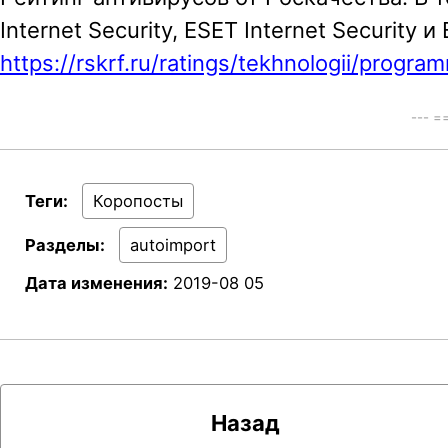
Internet Security, ESET Internet Security и 
a
https://rskrf.ru/ratings/tekhnologii/progr
v
i
--- 
g
a
t
Теги:
Коропосты
i
Разделы:
autoimport
o
Дата изменения:
2019-08 05
n
Назад