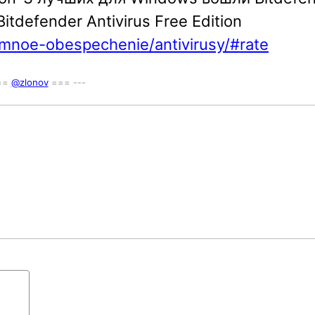
Bitdefender Antivirus Free Edition
ammnoe-obespechenie/antivirusy/#rate
===
@zlonov
=== ---