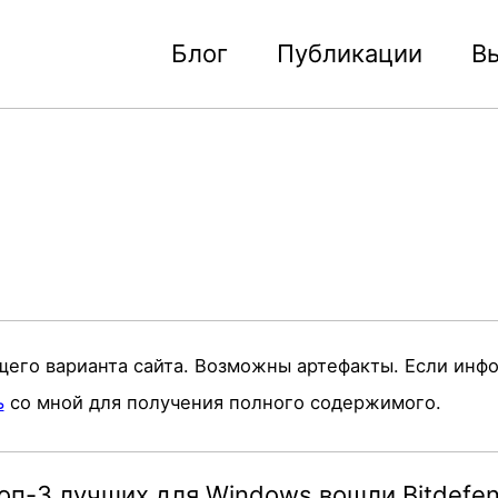
Блог
Публикации
В
щего варианта сайта. Возможны артефакты. Если инф
ь
со мной для получения полного содержимого.
 топ-3 лучших для Windows вошли Bitdefe