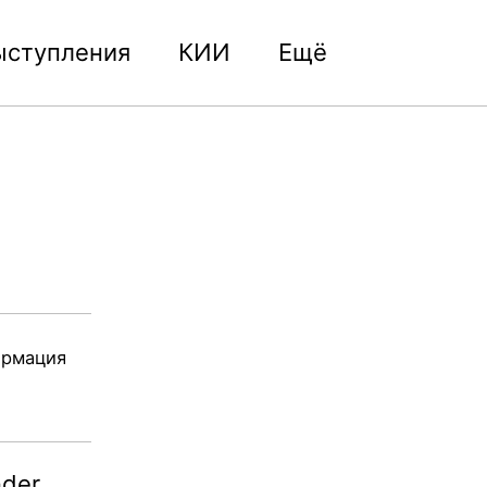
ыступления
КИИ
Ещё
Toggle
search
ормация
nder