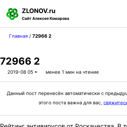
S
S
S
ZLONOV.ru
k
k
k
Сайт Алексея Комарова
i
i
i
p
p
p
Главная
/
72966 2
t
t
t
o
o
o
72966 2
p
c
f
r
o
o
2019-08 05
менее 1 мин на чтение
i
n
o
m
t
t
Данный пост перенесён автоматически с предыду
a
e
e
этого поста важна для вас,
свяжитес
r
n
r
y
t
Рейтинг антивирусов от Роскачества. В
n