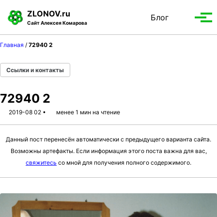
S
S
S
ZLONOV.ru
Блог
Toggle
k
k
k
Вып
Сайт Алексея Комарова
search
i
i
i
мен
p
p
p
Главная
/
72940 2
t
t
t
o
o
o
Ссылки и контакты
p
c
f
r
o
o
72940 2
i
n
o
m
t
t
2019-08 02
менее 1 мин на чтение
a
e
e
r
n
r
Данный пост перенесён автоматически с предыдущего варианта сайта.
y
t
Возможны артефакты. Если информация этого поста важна для вас,
n
свяжитесь
со мной для получения полного содержимого.
a
v
i
g
a