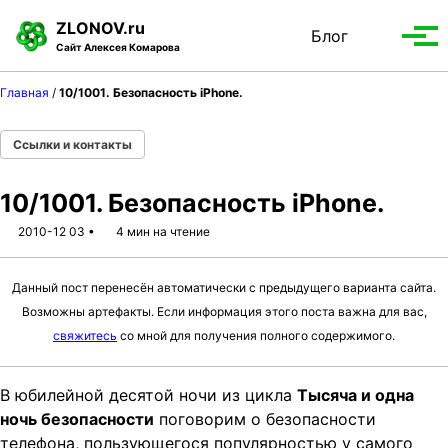
S
S
S
ZLONOV.ru
Блог
Toggle
k
k
k
Вып
Сайт Алексея Комарова
search
i
i
i
мен
p
p
p
Главная
/
10/1001. Безопасность iPhone.
t
t
t
o
o
o
Ссылки и контакты
p
c
f
r
o
o
10/1001. Безопасность iPhone.
i
n
o
m
t
t
2010-12 03
4 мин на чтение
a
e
e
r
n
r
Данный пост перенесён автоматически с предыдущего варианта сайта.
y
t
Возможны артефакты. Если информация этого поста важна для вас,
n
свяжитесь
со мной для получения полного содержимого.
a
v
В юбилейной десятой ночи из цикла
Тысяча и одна
i
ночь безопасности
поговорим о безопасности
g
телефона, пользующегося популярностью у самого
a