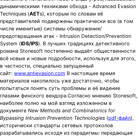
t
динамическими техниками обхода - Advanced Evasion
i
Techniques
(
AET
s), которым по словам её
o
представителей подвержены практически все (в том
n
числе именитые) системы обнаружения/
предотвращения атак - Intrusion Detection/Prevention
System (
IDS/IPS
). В лучших традициях детективного
романа Stonesoft постепенно выдаёт общественности
всё новые и новые подробности, используя для этого,
в частности, специально запущенный
сайт:
www.antievasion.com
В настоящее время
материалов накопилось уже достаточно, чтобы
попытаться понять суть проблемы и её видение
глазами финского вендора.
Согласно мнению Stonesoft,
наиболее полно на мой взгляд изложенном в
документе
New Methods and Combinatorics for
Bypassing Intrusion Prevention Technologies
(
pdf-файл
),
исторически стандарты сетевых протоколов
разрабатывались исходя из парадигмы: передающая