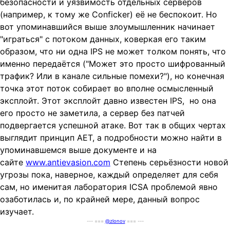
безопасности и уязвимость отдельных серверов
(например, к тому же Conficker) её не беспокоит. Но
вот упоминавшийся выше злоумышленник начинает
"играться" с потоком данных, коверкая его таким
образом, что ни одна IPS не может толком понять, что
именно передаётся ("Может это просто шифрованный
трафик? Или в канале сильные помехи?"), но конечная
точка этот поток собирает во вполне осмысленный
эксплойт. Этот эксплойт давно известен IPS, но она
его просто не заметила, а сервер без патчей
подвергается успешной атаке. Вот так в общих чертах
выглядит принцип AET, а подробности можно найти в
упоминавшемся выше документе и на
сайте
www.antievasion.com
Степень серьёзности новой
угрозы пока, наверное, каждый определяет для себя
сам, но именитая лаборатория ICSA проблемой явно
озаботилась и, по крайней мере, данный вопрос
изучает.
--- ===
@zlonov
=== ---