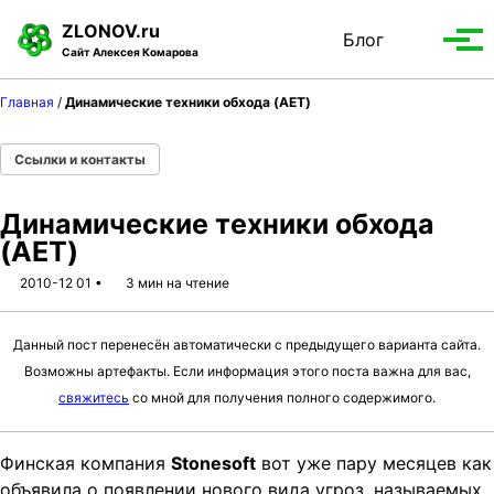
S
S
S
ZLONOV.ru
Блог
Toggle
k
k
k
Вып
Сайт Алексея Комарова
search
i
i
i
мен
p
p
p
Главная
/
Динамические техники обхода (AET)
t
t
t
o
o
o
Ссылки и контакты
p
c
f
r
o
o
Динамические техники обхода
i
n
o
(AET)
m
t
t
a
e
e
2010-12 01
3 мин на чтение
r
n
r
y
t
Данный пост перенесён автоматически с предыдущего варианта сайта.
n
Возможны артефакты. Если информация этого поста важна для вас,
a
свяжитесь
со мной для получения полного содержимого.
v
i
g
Финская компания
Stonesoft
вот уже пару месяцев как
a
объявила о появлении нового вида угроз, называемых