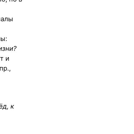
иалы
сы:
изни?
т и
пр.,
ёд, к