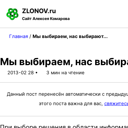
S
S
S
ZLONOV.ru
k
k
k
Сайт Алексея Комарова
i
i
i
p
p
p
Главная
/
Мы выбираем, нас выбирают...
t
t
t
o
o
o
Мы выбираем, нас выби
p
c
f
r
o
o
2013-02 28
3 мин на чтение
i
n
o
m
t
t
Данный пост перенесён автоматически с предыду
a
e
e
этого поста важна для вас,
свяжитес
r
n
r
y
t
При выборе решения в области информац
n