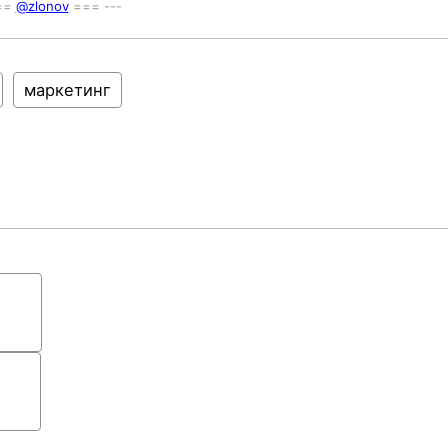
===
@zlonov
=== ---
маркетинг