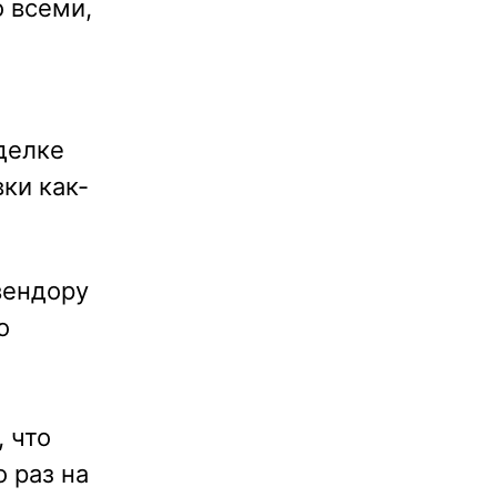
о всеми,
сделке
ки как-
вендору
о
 что
 раз на