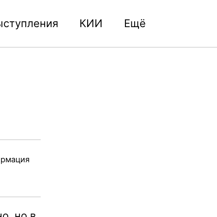
ыступления
КИИ
Ещё
Toggle
search
ормация
о, но в