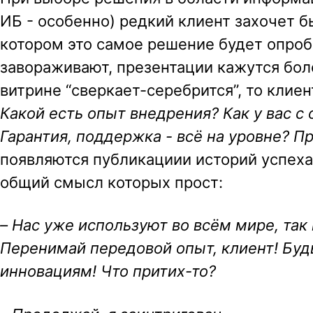
ИБ - особенно) редкий клиент захочет 
a
котором это самое решение будет опро
v
завораживают, презентации кажутся бол
i
витрине “сверкает-серебрится”, то клие
g
Какой есть опыт внедрения? Как у вас с 
a
Гарантия, поддержка - всё на уровне? 
t
появляются публикациии историй успеха (s
i
общий смысл которых прост:
o
n
–
Нас уже используют во всём мире, так и
Перенимай передовой опыт, клиент! Будь
инновациям! Что притих-то?