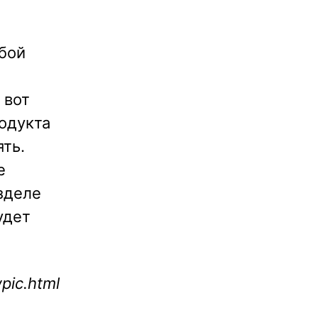
юбой
 вот
одукта
ять.
е
зделе
удет
pic.html