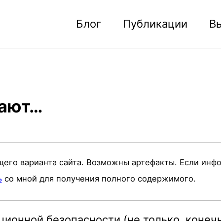
Блог
Публикации
В
рают…
щего варианта сайта. Возможны артефакты. Если инф
ь
со мной для получения полного содержимого.
ионной безопасности (не только, конечн