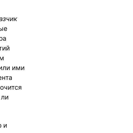
азчик
ные
ра
тий
им
или ими
ента
рочится
 ли
р и