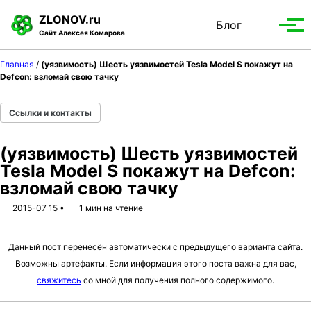
S
S
S
ZLONOV.ru
Блог
Toggle
k
k
k
Вып
Сайт Алексея Комарова
search
i
i
i
мен
p
p
p
Главная
/
(уязвимость) Шесть уязвимостей Tesla Model S покажут на
t
t
t
Defcon: взломай свою тачку
o
o
o
p
c
f
Ссылки и контакты
r
o
o
i
n
o
(уязвимость) Шесть уязвимостей
m
t
t
Tesla Model S покажут на Defcon:
a
e
e
взломай свою тачку
r
n
r
y
t
2015-07 15
1 мин на чтение
n
a
Данный пост перенесён автоматически с предыдущего варианта сайта.
v
Возможны артефакты. Если информация этого поста важна для вас,
i
свяжитесь
со мной для получения полного содержимого.
g
a