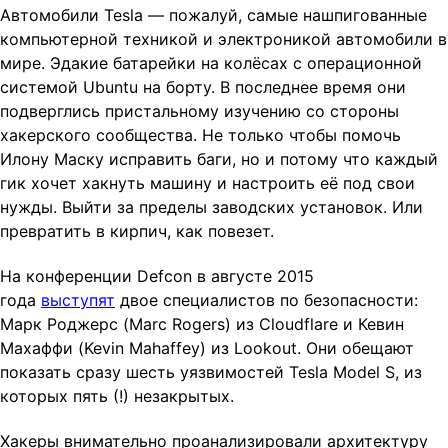
Автомобили Tesla — пожалуй, самые нашпигованные
t
компьютерной техникой и электроникой автомобили в
i
мире. Эдакие батарейки на колёсах с операционной
o
системой Ubuntu на борту. В последнее время они
n
подверглись пристальному изучению со стороны
хакерского сообщества. Не только чтобы помочь
Илону Маску исправить баги, но и потому что каждый
гик хочет хакнуть машину и настроить её под свои
нужды. Выйти за пределы заводских установок. Или
превратить в кирпич, как повезет.
На конференции Defcon в августе 2015
года
выступят
двое специалистов по безопасности:
Марк Роджерс (Marc Rogers) из Cloudflare и Кевин
Махаффи (Kevin Mahaffey) из Lookout. Они обещают
показать сразу шесть уязвимостей Tesla Model S, из
которых пять (!) незакрытых.
Хакеры внимательно проанализировали архитектуру