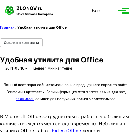
S
S
S
ZLONOV.ru
Блог
Toggle
k
k
k
Вып
Сайт Алексея Комарова
search
i
i
i
мен
p
p
p
Главная
/
Удобная утилита для Office
t
t
t
o
o
o
Ссылки и контакты
p
c
f
r
o
o
Удобная утилита для Office
i
n
o
m
t
t
2011-08 16
менее 1 мин на чтение
a
e
e
r
n
r
Данный пост перенесён автоматически с предыдущего варианта сайта.
y
t
Возможны артефакты. Если информация этого поста важна для вас,
n
свяжитесь
со мной для получения полного содержимого.
a
v
В Microsoft Office затруднительно работать с большим
i
количеством документов одновременно. Небольшая
g
утилита Office Tab от
ExtendOffice
легко и
a