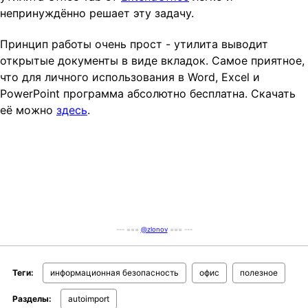
непринуждённо решает эту задачу.
t
i
Принцип работы очень прост - утилита выводит
o
открытые документы в виде вкладок. Самое приятное,
n
что для личного использования в Word, Excel и
PowerPoint программа абсолютно бесплатна. Скачать
её можно
здесь
.
--- ===
@zlonov
=== ---
Теги:
информационная безопасность
офис
полезное
Разделы:
autoimport