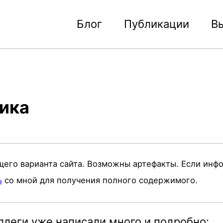
Блог
Публикации
В
ника
щего варианта сайта. Возможны артефакты. Если инф
ь
со мной для получения полного содержимого.
леги уже написали много и подробно: