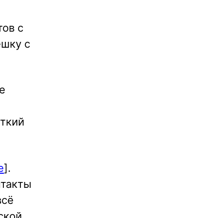
тов с
шку с
е
аткий
e
].
нтакты
всё
ской