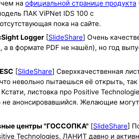
 чем на
официальной странице продукта
(
одель ПАК ViPNet IDS 100 с
отсутствующая пока на сайте.
Sight Logger
[
SlideShare
] Очень качеств
, а в формате PDF не нашёл), но год выпус
 ESC
[
SlideShare
] Сверхкачественная лис
 что невольно пытаешься её открыть, так
Кстати, листовка про Positive Technologi
око не анонсировавшийся. Желающие могу
ивные центры "ГОССОПКА"
[
SlideShare
] П
itive Technologies. ЛАНИТ давно и актив