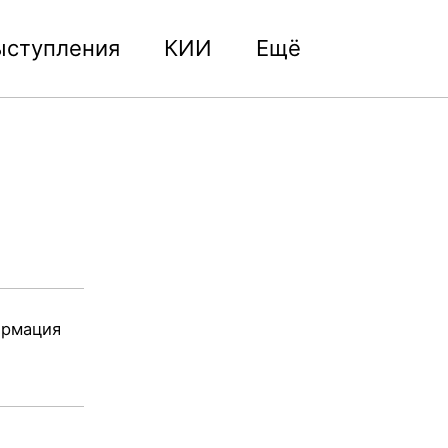
ыступления
КИИ
Ещё
Toggle
search
ормация