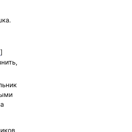
шка.
e
]
нить,
льник
ными
на
иков,