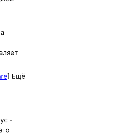
на
о
вляет
are
] Ещё
ус -
ато