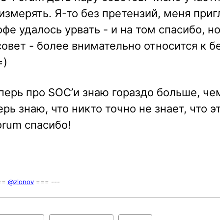
измерять. Я-то без претензий, меня при
фе удалось урвать - и на том спасибо, н
совет - более внимательно относится к 
=)
теперь про SOC’и знаю гораздо больше, че
рь знаю, что никто точно не знает, что э
rum спасибо!
===
@zlonov
=== ---