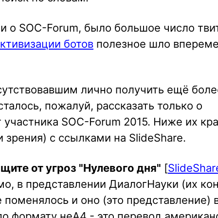
и о SOC-Forum, было большое число тви
ктивизации ботов
полезное шло впереме
исутствовавшим лично получить ещё боле
талось, пожалуй, рассказать только о
 участника SOC-Forum 2015. Ниже их кр
 зрения) с ссылками на SlideShare.
щите от угроз "Нулевого дня"
[
SlideShar
мо, в представлении ДиалогНауки (их ко
е поменялось и оно (это представление) 
 по формату неA4 - это перевод американ