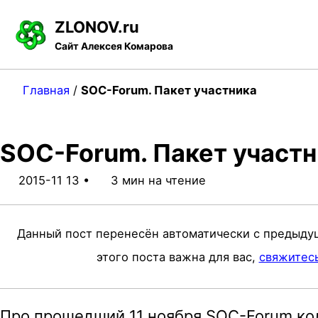
S
S
S
ZLONOV.ru
k
k
k
Сайт Алексея Комарова
i
i
i
p
p
p
Главная
/
SOC-Forum. Пакет участника
t
t
t
o
o
o
SOC-Forum. Пакет участ
p
c
f
r
o
o
2015-11 13
3 мин на чтение
i
n
o
m
t
t
Данный пост перенесён автоматически с предыду
a
e
e
этого поста важна для вас,
свяжитес
r
n
r
y
t
Про прошедший 11 ноября SOC-Forum кол
n