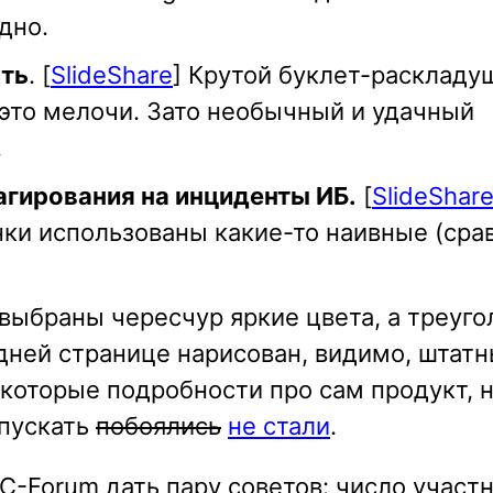
дно.
сть
. [
SlideShare
] Крутой буклет-раскладу
 это мелочи. Зато необычный и удачный
.
агирования на инциденты ИБ.
[
SlideShar
ки использованы какие-то наивные (срав
 выбраны чересчур яркие цвета, а треуго
ледней странице нарисован, видимо, штат
екоторые подробности про сам продукт, 
 пускать
побоялись
не стали
.
-Forum дать пару советов: число участн