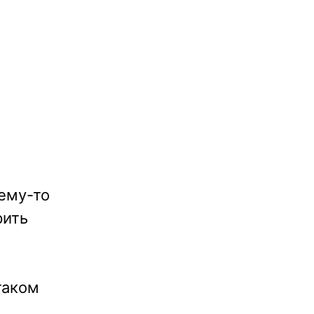
чему-то
рить
таком