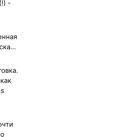
!) -
енная
ка...
товка.
 как
es
т
очти
но