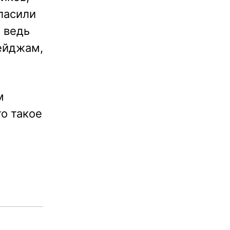
гласили
о ведь
бейджам,
м
то такое