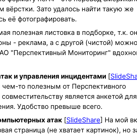
 вёрстки. Зато удалось найти такую же
сь её фотографировать.
мая полезная листовка в подборке, т.к. о
оны - реклама, а с другой (чистой) можн
 ЗАО "Перспективный Мониторинг" вдохно
так и управления инцидентами
[
SlideSh
 чем-то полезным от Перспективного
о совместительству является анкетой для
ния. Удобство превыше всего.
компьютерных атак
[
SlideShare
] На мой вк
ая страница (не хватает картинок), но з