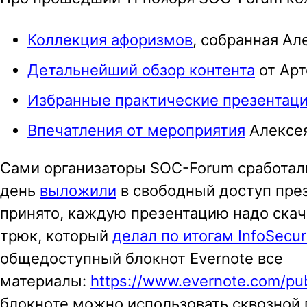
a
Коллекция афоризмов
, собранная А
v
i
Детальнейший обзор контента
от Арт
g
Избранные практические презентац
a
Впечатления от мероприятия
Алексея
t
i
Сами организаторы SOC-Forum сработал
o
день
выложили
в свободный доступ през
n
принято, каждую презентацию надо скач
трюк, который
делал по итогам InfoSecur
общедоступный блокнот Evernote все
материалы:
https://www.evernote.com/pu
блокноте можно использовать сквозной 