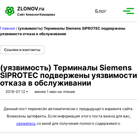
S
S
S
ZLONOV.ru
Блог
Toggle
k
k
k
Вып
Сайт Алексея Комарова
search
i
i
i
мен
p
p
p
Главная
/
(уязвимость) Терминалы Siemens SIPROTEC подвержены
t
t
t
уязвимости отказа в обслуживании
o
o
o
p
c
f
Ссылки и контакты
r
o
o
i
n
o
(уязвимость) Терминалы Siemens
m
t
t
SIPROTEC подвержены уязвимости
a
e
e
отказа в обслуживании
r
n
r
y
t
2016-01 12
менее 1 мин на чтение
n
a
Данный пост перенесён автоматически с предыдущего варианта сайта.
v
Возможны артефакты. Если информация этого поста важна для вас,
i
свяжитесь
со мной для получения полного содержимого.
g
a