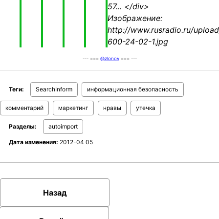
57...
</div>
Изображение:
http://www.rusradio.ru/u
600-24-02-1.jpg
--- ===
@zlonov
=== ---
Теги:
SearchInform
информационная безопасность
комментарий
маркетинг
нравы
утечка
Разделы:
autoimport
Дата изменения:
2012-04 05
Назад