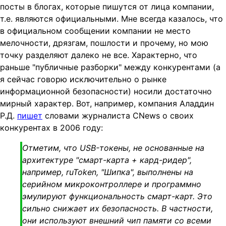
посты в блогах, которые пишутся от лица компании,
т.е. являются официальными. Мне всегда казалось, что
в официальном сообщении компании не место
мелочности, дрязгам, пошлости и прочему, но мою
точку разделяют далеко не все. Характерно, что
раньше "публичные разборки" между конкурентами (а
я сейчас говорю исключительно о рынке
информационной безопасности) носили достаточно
мирный характер. Вот, например, компания Аладдин
Р.Д.
пишет
словами журналиста CNews о своих
конкурентах в 2006 году:
Отметим, что USB-токены, не основанные на
архитектуре "смарт-карта + кард-ридер",
например, ruToken, "Шипка", выполнены на
серийном микроконтроллере и программно
эмулируют функциональность смарт-карт. Это
сильно снижает их безопасность. В частности,
они используют внешний чип памяти со всеми