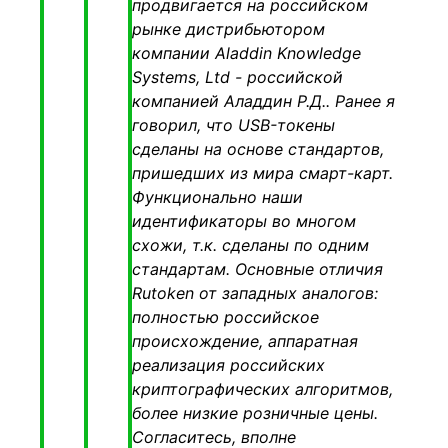
продвигается на российском
рынке дистрибьютором
компании Аlаddin Knоwlеdge
Systеms, Ltd - российской
компанией Aлaддин Р.Д.. Ранее я
говорил, что USB-токены
сделаны на основе стандартов,
пришедших из мира смарт-карт.
Функционально наши
идентификаторы во многом
схожи, т.к. сделаны по одним
стандартам. Основные отличия
Rutoken от западных аналогов:
полностью российское
происхождение, аппаратная
реализация российских
криптографических алгоритмов,
более низкие розничные цены.
Согласитесь, вполне