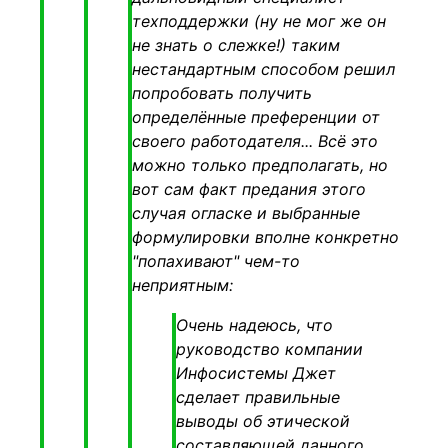
техподдержки (ну не мог же он
не знать о слежке!) таким
нестандартным способом решил
попробовать получить
определённые преференции от
своего работодателя... Всё это
можно только предполагать, но
вот сам факт предания этого
случая огласке и выбранные
формулировки вполне конкретно
"попахивают" чем-то
неприятным:
Очень надеюсь, что
руководство компании
Инфосистемы Джет
сделает правильные
выводы об
этической
составляющей
данного