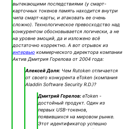
вытекающими последствиями (у смарт-
карточных токенов память находится внутри
чипа смарт-карты, и атаковать ее очень
сложно).
Технологическое превосходство над
конкурентом обосновывается логически, а не
на уровне эмоций, да и изложено всё
достаточно корректно. А вот отрывок из
интервью
коммерческого директора компании
Актив Дмитрия Горелова от 2004 года:
Алексей Доля:
Чем Rutoken отличается
от своего конкурента eToken (компания
Aladdin Software Security R.D.)?
Дмитрий Горелов:
eToken -
достойный продукт. Один из
первых USB-токенов,
появившихся на мировом рынке.
Этот идентификатор успешно