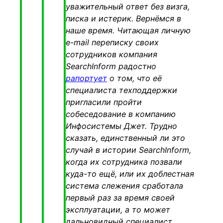
уважительный ответ без визга,
писка и истерик. Вернёмся в
наше время. Читающая личную
e-mail переписку своих
сотрудников компания
SearchInform радостно
рапортует
о том, что её
специалиста техподдержки
пригласили пройти
собеседование в компанию
Инфосистемы Джет. Трудно
сказать, единственный ли это
случай в истории SearchInform,
когда их сотрудника позвали
куда-то ещё, или их доблестная
система слежения сработала
первый раз за время своей
эксплуатации, а то может
дальновидный специалист