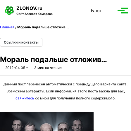
S
S
S
ZLONOV.ru
Блог
Toggle
k
k
k
Вып
Сайт Алексея Комарова
search
i
i
i
мен
p
p
p
Главная
/
Мораль подальше отложив...
t
t
t
o
o
o
Ссылки и контакты
p
c
f
r
o
o
Мораль подальше отложив…
i
n
o
m
t
t
2012-04 05
3 мин на чтение
a
e
e
r
n
r
Данный пост перенесён автоматически с предыдущего варианта сайта.
y
t
Возможны артефакты. Если информация этого поста важна для вас,
n
свяжитесь
со мной для получения полного содержимого.
a
v
i
g
a