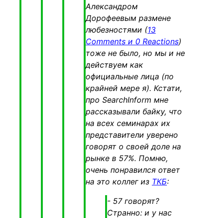
Александром
Дорофеевым размене
любезностями (
13
Comments и 0 Reactions
)
тоже не было, но мы и не
действуем как
официальные лица (по
крайней мере я). Кстати,
про SearchInform мне
рассказывали байку, что
на всех семинарах их
представители уверено
говорят о своей доле на
рынке в 57%. Помню,
очень понравился ответ
на это коллег из
ТКБ
:
- 57 говорят?
Странно: и у нас