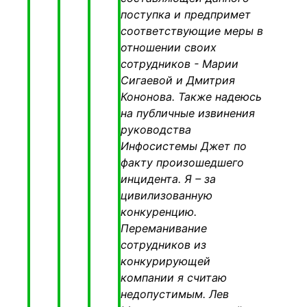
поступка и предпримет
соответствующие меры
в
отношении своих
сотрудников - Марии
Сигаевой и Дмитрия
Кононова.
Также надеюсь
на
публичные извинения
руководства
Инфосистемы Джет по
факту произошедшего
инцидента. Я – за
цивилизованную
конкуренцию.
Переманивание
сотрудников из
конкурирующей
компании я считаю
недопустимым
. Лев