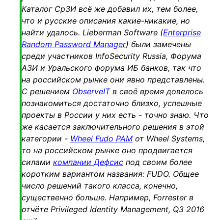
Каталог СрЗИ всё же добавил их, тем более,
что и русские описания какие-никакие, но
найти удалось. Lieberman Software (
Enterprise
Random Password Manager
) были замечены
среди участников InfoSecurity Russia, Форума
АЗИ и Уральского форума ИБ банков, так что
на российском рынке они явно представлены.
С решением
ObserveIT
в своё время довелось
познакомиться достаточно близко, успешные
проекты в России у них есть - точно знаю. Что
же касается заключительного решения в этой
категории -
Wheel Fudo PAM
от Wheel Systems,
то на российском рынке оно продвигается
силами
компании Дефсис
под своим более
коротким вариантом названия: FUDO. Общее
число решений такого класса, конечно,
существенно больше. Например, Forrester в
отчёте Privileged Identity Management, Q3 2016