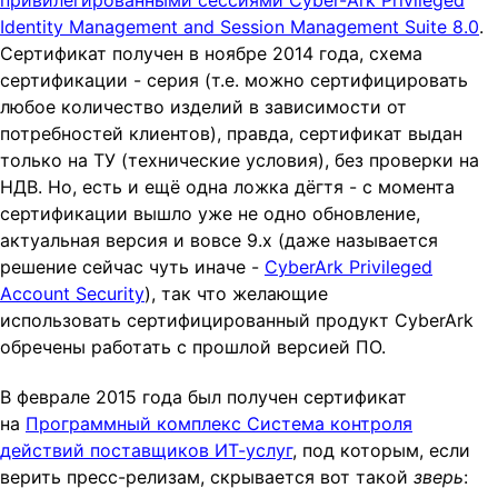
привилегированными сессиями Cyber-Ark Privileged
Identity Management and Session Management Suite 8.0
.
Сертификат получен в ноябре 2014 года, схема
сертификации - серия (т.е. можно сертифицировать
любое количество изделий в зависимости от
потребностей клиентов), правда, сертификат выдан
только на ТУ (технические условия), без проверки на
НДВ. Но, есть и ещё одна ложка дёгтя - с момента
сертификации вышло уже не одно обновление,
актуальная версия и вовсе 9.x (даже называется
решение сейчас чуть иначе -
CyberArk Privileged
Account Security
), так что желающие
использовать сертифицированный продукт CyberArk
обречены работать с прошлой версией ПО.
В феврале 2015 года был получен сертификат
на
Программный комплекс Система контроля
действий поставщиков ИТ-услуг
, под которым, если
верить пресс-релизам, скрывается вот такой
зверь
: