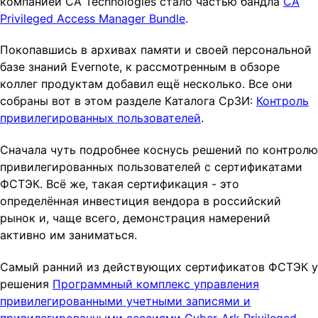
компанией CA Technologies стало частью бандла
CA
Privileged Access Manager Bundle
.
Покопавшись в архивах памяти и своей персональной
базе знаний Evernote, к рассмотренным в обзоре
коллег продуктам добавил ещё несколько. Все они
собраны вот в этом разделе Каталога СрЗИ:
Контроль
привилегированных пользователей
.
Сначала чуть подробнее коснусь решений по контролю
привилегированных пользователей c сертификатами
ФСТЭК. Всё же, такая сертификация - это
определённая инвестиция вендора в российский
рынок и, чаще всего, демонстрация намерений
активно им заниматься.
Самый ранний из действующих сертификатов ФСТЭК у
решения
Программный комплекс управления
привилегированными учетными записями и