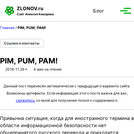
S
S
S
ZLONOV.ru
Блог
Toggle
k
k
k
Вып
Сайт Алексея Комарова
search
i
i
i
мен
p
p
p
Главная
/
PIM, PUM, PAM!
t
t
t
o
o
o
Ссылки и контакты
p
c
f
r
o
o
PIM, PUM, PAM!
i
n
o
m
t
t
2016-11 29
4 мин на чтение
a
e
e
r
n
r
Данный пост перенесён автоматически с предыдущего варианта сайта.
y
t
Возможны артефакты. Если информация этого поста важна для вас,
n
свяжитесь
со мной для получения полного содержимого.
a
v
Привычна ситуация, когда для иностранного термина в
i
области информационной безопасности нет
g
общепринятого русского перевода и приходится
a