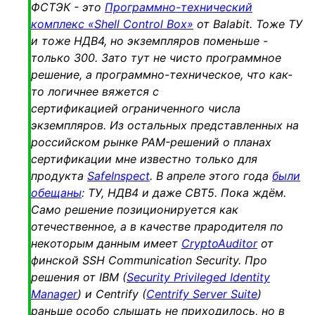
ФСТЭК - это
Программно-технический
комплекс «Shell Control Box»
от Balabit. Тоже ТУ
и тоже НДВ4, но экземпляров поменьше -
только 300. Зато тут не чисто программное
решение, а программно-техническое, что как-
то логичнее вяжется с
сертификацией ограниченного числа
экземпляров. Из остальных представленных на
российском рынке PAM-решений о планах
сертификации мне известно только для
продукта
SafeInspect
. В апреле этого года
были
обещаны
: ТУ, НДВ4 и даже СВТ5. Пока ждём.
Само решение позиционируется как
отечественное, а в качестве прародителя по
некоторым данным имеет
CryptoAuditor
от
финской SSH Communication Security. Про
решения от IBM (
Security Privileged Identity
Manager
) и Centrify (
Centrify Server Suite
)
раньше особо слышать не приходилось, но в