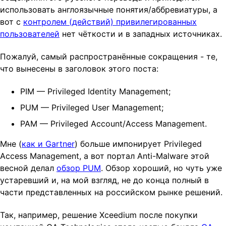
использовать англоязычные понятия/аббревиатуры, а
t
вот с
контролем (действий) привилегированных
i
пользователей
нет чёткости и в западных источниках.
o
n
Пожалуй, самый распространённые сокращения - те,
что вынесены в заголовок этого поста:
PIM — Privileged Identity Management;
PUM — Privileged User Management;
PAM — Privileged Account/Access Management.
Мне (
как и Gartner
) больше импонирует Privileged
Access Management, а вот портал Anti-Malware этой
весной делал
обзор PUM
. Обзор хороший, но чуть уже
устаревший и, на мой взгляд, не до конца полный в
части представленных на российском рынке решений.
Так, например, решение Xceedium после покупки