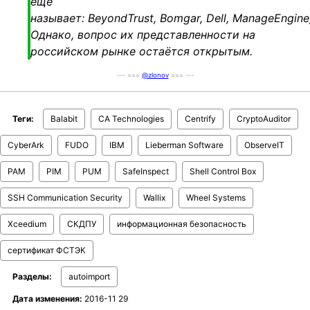
ещё
называет: BeyondTrust, Bomgar, Dell, ManageEngine,
Однако, вопрос их представленности на
российском рынке остаётся открытым.
--- ===
@zlonov
=== ---
Теги:
Balabit
CA Technologies
Centrify
CryptoAuditor
CyberArk
FUDO
IBM
Lieberman Software
ObserveIT
PAM
PIM
PUM
SafeInspect
Shell Control Box
SSH Communication Security
Wallix
Wheel Systems
Xceedium
СКДПУ
информационная безопасность
сертификат ФСТЭК
Разделы:
autoimport
Дата изменения:
2016-11 29