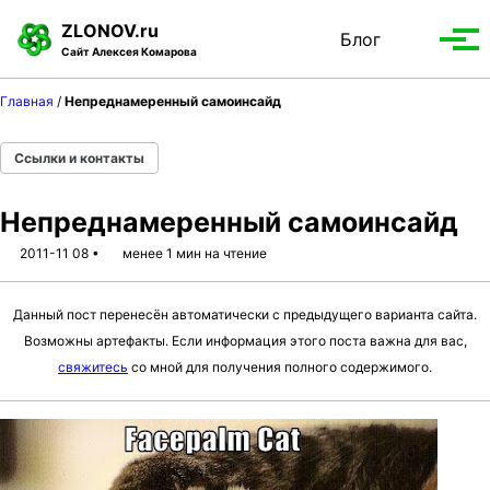
S
S
S
ZLONOV.ru
Блог
Toggle
k
k
k
Вып
Сайт Алексея Комарова
search
i
i
i
мен
p
p
p
Главная
/
Непреднамеренный самоинсайд
t
t
t
o
o
o
Ссылки и контакты
p
c
f
r
o
o
Непреднамеренный самоинсайд
i
n
o
m
t
t
2011-11 08
менее 1 мин на чтение
a
e
e
r
n
r
Данный пост перенесён автоматически с предыдущего варианта сайта.
y
t
Возможны артефакты. Если информация этого поста важна для вас,
n
свяжитесь
со мной для получения полного содержимого.
a
v
i
g
a