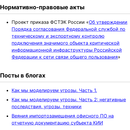
t
Нормативно-правовые акты
i
o
Проект приказа ФСТЭК России «
Об утверждении
n
Порядка согласования Федеральной службой по
техническому и экспортному контролю
подключения значимого объекта критической
информационной инфраструктуры Российской
Федерации к сети связи общего пользования
»
Посты в блогах
Как мы моделируем угрозы. Часть 1.
Как мы моделируем угрозы. Часть 2: негативные
последствия, угрозы, техники
Веяния импортозамещения офисного ПО на
отчетную документацию субъекта КИИ