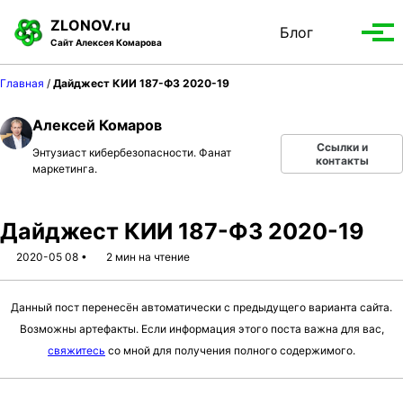
S
S
S
ZLONOV.ru
Блог
Toggle
k
k
k
Вып
Сайт Алексея Комарова
search
i
i
i
мен
p
p
p
Главная
/
Дайджест КИИ 187-ФЗ 2020-19
t
t
t
o
o
o
Алексей Комаров
p
c
f
Ссылки и
Энтузиаст кибербезопасности. Фанат
r
o
o
контакты
маркетинга.
i
n
o
m
t
t
a
e
e
Дайджест КИИ 187-ФЗ 2020-19
r
n
r
2020-05 08
2 мин на чтение
y
t
n
Данный пост перенесён автоматически с предыдущего варианта сайта.
a
Возможны артефакты. Если информация этого поста важна для вас,
v
свяжитесь
со мной для получения полного содержимого.
i
g
a