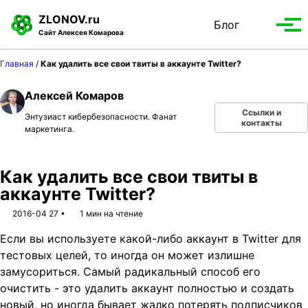
S
S
S
ZLONOV.ru
Блог
Toggle
k
k
k
Вып
Сайт Алексея Комарова
search
i
i
i
мен
p
p
p
Главная
/
Как удалить все свои твиты в аккаунте Twitter?
t
t
t
o
o
o
Алексей Комаров
p
c
f
Ссылки и
Энтузиаст кибербезопасности. Фанат
r
o
o
контакты
маркетинга.
i
n
o
m
t
t
a
e
e
Как удалить все свои твиты в
r
n
r
аккаунте Twitter?
y
t
2016-04 27
1 мин на чтение
n
Если вы используете какой-либо аккаунт в Twitter для
a
тестовых целей, то иногда он может излишне
v
замусориться. Самый радикальный способ его
i
очистить - это удалить аккаунт полностью и создать
g
новый, но иногда бывает жалко потерять подписчиков
a