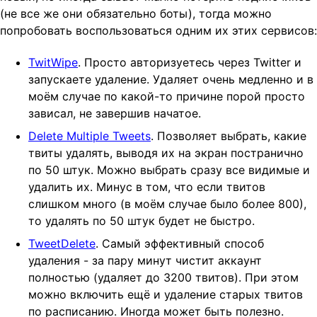
(не все же они обязательно боты), тогда можно
t
попробовать воспользоваться одним их этих сервисов:
i
o
TwitWipe
. Просто авторизуетесь через Twitter и
n
запускаете удаление. Удаляет очень медленно и в
моём случае по какой-то причине порой просто
зависал, не завершив начатое.
Delete Multiple Tweets
. Позволяет выбрать, какие
твиты удалять, выводя их на экран постранично
по 50 штук. Можно выбрать сразу все видимые и
удалить их. Минус в том, что если твитов
слишком много (в моём случае было более 800),
то удалять по 50 штук будет не быстро.
TweetDelete
. Самый эффективный способ
удаления - за пару минут чистит аккаунт
полностью (удаляет до 3200 твитов). При этом
можно включить ещё и удаление старых твитов
по расписанию. Иногда может быть полезно.