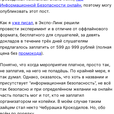
t
Информационной Безопасности онлайн
, поэтому могу
i
опубликовать этот пост.
o
Как я
уже писал
, в Экспо-Линк решили
n
провести эксперимент и в отличие от оффлайнового
формата, бесплатного для слушателей, за девять
докладов в течение трёх дней слушателям
предлагалось заплатить от 599 до 999 рублей (полная
цена без
промокода
).
Понятно, что когда мероприятие платное, просто так,
не заплатив, на него не попадёшь. По крайней мере, я
так думал. Однако, оказалось, что хоть в названии и
присутствует “информационная безопасность”, не всё
так безопасно и при определённом желании на онлайн
часть попасть мог и тот, кто не заплатил
организатором ни копейки. В моём случае таким
зайцем
стал некто Чебурашка Крокодилов. Но, обо
всём по порядку.