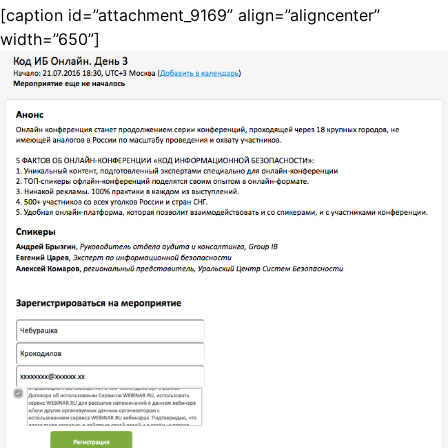
[caption id=”attachment_9169” align=”aligncenter”
width=”650”]