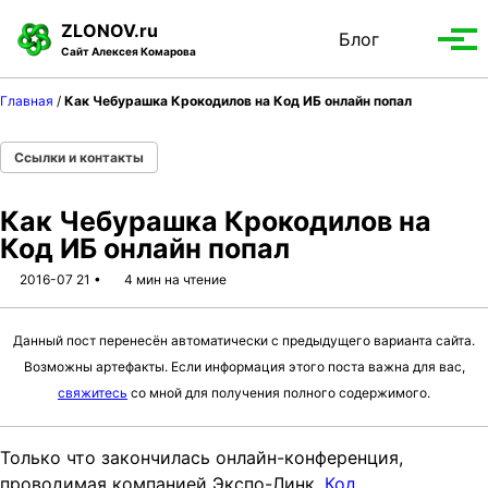
S
S
S
ZLONOV.ru
Блог
Toggle
k
k
k
Вып
Сайт Алексея Комарова
search
i
i
i
мен
p
p
p
Главная
/
Как Чебурашка Крокодилов на Код ИБ онлайн попал
t
t
t
o
o
o
Ссылки и контакты
p
c
f
r
o
o
Как Чебурашка Крокодилов на
i
n
o
Код ИБ онлайн попал
m
t
t
a
e
e
2016-07 21
4 мин на чтение
r
n
r
y
t
Данный пост перенесён автоматически с предыдущего варианта сайта.
n
Возможны артефакты. Если информация этого поста важна для вас,
a
свяжитесь
со мной для получения полного содержимого.
v
i
g
Только что закончилась онлайн-конференция,
a
проводимая компанией Экспо-Линк,
Код