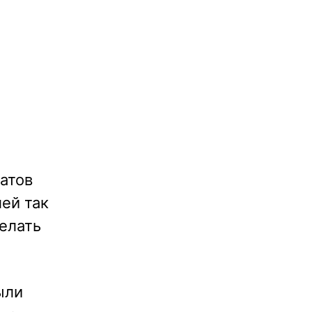
атов
ей так
делать
ыли