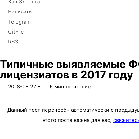
Хаб Злонова
a
Написать
v
Telegram
i
GitFlic
g
RSS
a
t
Типичные выявляемые Ф
i
лицензиатов в 2017 году
o
2018-08 27
5 мин на чтение
n
Данный пост перенесён автоматически с предыду
этого поста важна для вас,
свяжитес