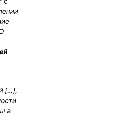
т с
лении
вие
«О
ей
 […],
ности
ы в