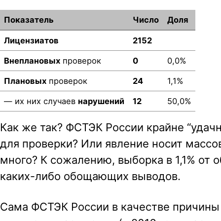
Показатель
Число
Доля
Лицензиатов
2152
Внеплановых
проверок
0
0,0%
Плановых
проверок
24
1,1%
— их них случаев
нарушений
12
50,0%
Как же так? ФСТЭК России крайне “удач
для проверки? Или явление носит массо
много? К сожалению, выборка в 1,1% от 
каких-либо обощающих выводов.
Сама ФСТЭК России в качестве причины 