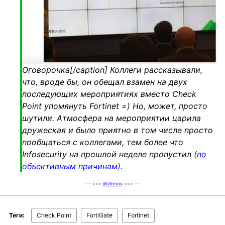
Оговорочка[/caption] Коллеги рассказывали,
что, вроде бы, он обещал взамен на двух
последующих мероприятиях вместо Check
Point упомянуть Fortinet =) Но, может, просто
шутили. Атмосфера на мероприятии царила
дружеская и было приятно в том числе просто
пообщаться с коллегами, тем более что
Infosecurity на прошлой неделе пропустил (
по
объективным причинам)
.
--- ===
@zlonov
=== ---
Теги:
Check Point
FortiGate
Fortinet