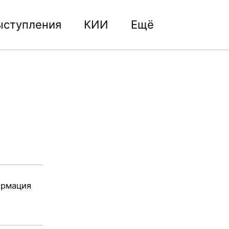
ыступления
КИИ
Ещё
Toggle
search
ормация