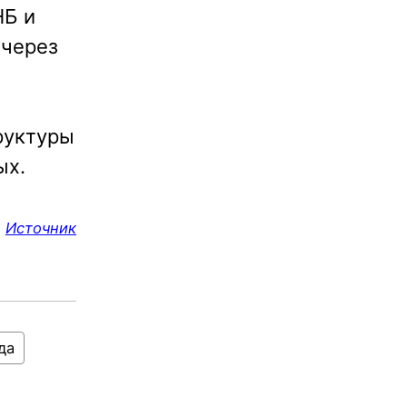
НБ и
 через
руктуры
ых.
Источник
да