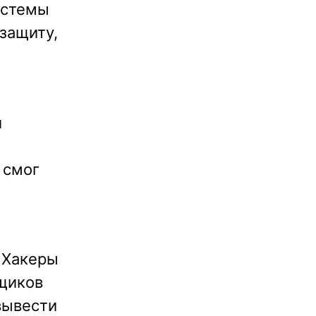
истемы
защиту,
й
 смог
 Хакеры
щиков
вывести