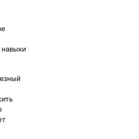
ре
 навыки
ьезный
сить
о
ет