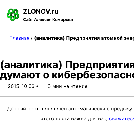
S
S
S
ZLONOV.ru
k
k
k
Сайт Алексея Комарова
i
i
i
p
p
p
Главная
/
(аналитика) Предприятия атомной эне
t
t
t
o
o
o
(аналитика) Предприятия
p
c
f
думают о кибербезопасн
r
o
o
i
n
o
2015-10 06
3 мин на чтение
m
t
t
a
e
e
Данный пост перенесён автоматически с предыду
r
n
r
этого поста важна для вас,
свяжитес
y
t
n