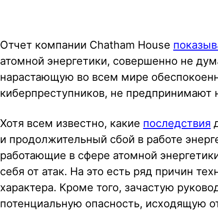
a
v
Отчет компании Chatham House
показыв
i
атомной энергетики, совершенно не дума
g
нарастающую во всем мире обеспокоенн
a
киберпреступников, не предпринимают 
t
i
Хотя всем известно, какие
последствия
д
o
и продолжительный сбой в работе энерг
n
работающие в сфере атомной энергетики
себя от атак. На это есть ряд причин те
характера. Кроме того, зачастую руков
потенциальную опасность, исходящую от