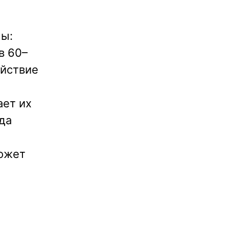
мы:
в 60–
ействие
ает их
да
может