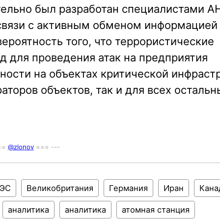
ительно был разработан специалистами А
связи с активным обменом информацией
ероятность того, что террористические
д для проведения атак на предприятия
сности на объектах критической инфраст
аторов объектов, так и для всех остальн
===
@zlonov
=== ---
ЭС
Великобритания
Германия
Иран
Кана
аналитика
аналитика
атомная станция