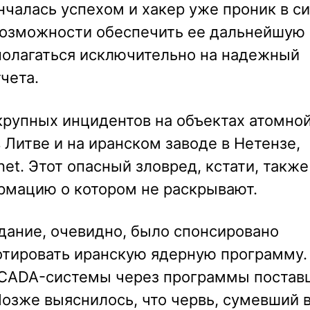
нчалась успехом и хакер уже проник в с
возможности обеспечить ее дальнейшую 
 полагаться исключительно на надежный
чета.
 крупных инцидентов на объектах атомно
в Литве и на иранском заводе в Нетензе,
et. Этот опасный зловред, кстати, также
ормацию о котором не раскрывают.
оздание, очевидно, было спонсировано
тировать иранскую ядерную программу.
 SCADA-системы через программы постав
Позже выяснилось, что червь, сумевший 