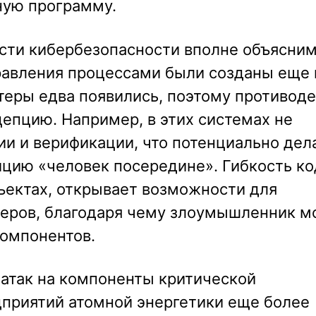
ную программу.
сти кибербезопасности вполне объясни
авления процессами были созданы еще 
ютеры едва появились, поэтому противод
цепцию. Например, в этих системах не
и и верификации, что потенциально дел
ицию «человек посередине». Гибкость ко
ъектах, открывает возможности для
леров, благодаря чему злоумышленник 
компонентов.
 атак на компоненты критической
приятий атомной энергетики еще более