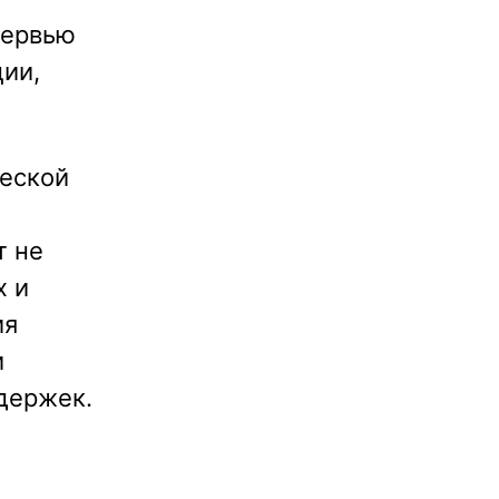
тервью
ции,
ческой
т не
х и
ия
и
держек.