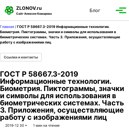
S
S
S
ZLONOV.ru
Блог
Toggle
k
k
k
Вып
Сайт Алексея Комарова
search
i
i
i
мен
p
p
p
Главная
/
ГОСТ Р 58667.3-2019 Информационные технологии.
t
t
t
Биометрия. Пиктограммы, значки и символы для использования в
биометрических системах. Часть 3. Приложения, осуществляющие
o
o
o
работу с изображениями лиц
p
c
f
r
o
o
Ссылки и контакты
i
n
o
m
t
t
a
e
e
ГОСТ Р 58667.3-2019
r
n
r
Информационные технологии.
y
t
Биометрия. Пиктограммы, значки
n
и символы для использования в
a
биометрических системах. Часть
v
3. Приложения, осуществляющие
i
работу с изображениями лиц
g
2019-12 30
1 мин на чтение
a