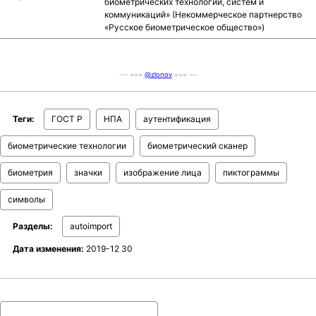
биометрических технологий, систем и
коммуникаций» (Некоммерческое партнерство
«Русское биометрическое общество»)
--- ===
@zlonov
=== ---
Теги:
ГОСТ Р
НПА
аутентификация
биометрические технологии
биометрический сканер
биометрия
значки
изображение лица
пиктограммы
символы
Разделы:
autoimport
Дата изменения:
2019-12 30