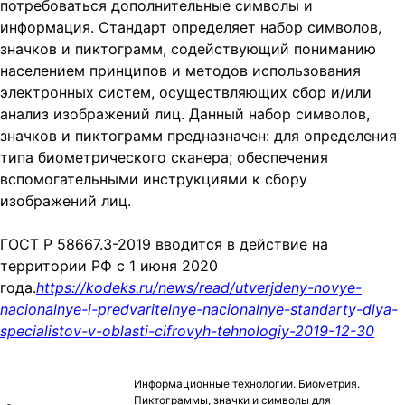
потребоваться дополнительные символы и
информация. Стандарт определяет набор символов,
значков и пиктограмм, содействующий пониманию
населением принципов и методов использования
электронных систем, осуществляющих сбор и/или
анализ изображений лиц. Данный набор символов,
значков и пиктограмм предназначен: для определения
типа биометрического сканера; обеспечения
вспомогательными инструкциями к сбору
изображений лиц.
ГОСТ Р 58667.3-2019 вводится в действие на
территории РФ с 1 июня 2020
года.
https://kodeks.ru/news/read/utverjdeny-novye-
nacionalnye-i-predvaritelnye-nacionalnye-standarty-dlya-
specialistov-v-oblasti-cifrovyh-tehnologiy-2019-12-30
Информационные технологии. Биометрия.
Пиктограммы, значки и символы для