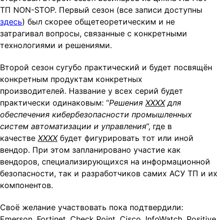
t
ТП NON-STOP. Первый сезон (все записи доступны
i
здесь
) был скорее общетеоретическим и не
o
затрагивал вопросы, связанные с конкретными
n
технологиями и решениями.
Второй сезон сугубо практический и будет посвящён
конкретным продуктам конкретных
производителей. Название у всех серий будет
практически одинаковым: “
Решения
XXXX
для
обеспечения кибербезопасности промышленных
систем автоматизации и управления
”, где в
качестве
XXXX
будет фигурировать тот или иной
вендор. При этом запланировано участие как
вендоров, специализирующихся на информационной
безопасности, так и разработчиков самих АСУ ТП и их
компонентов.
Своё желание участвовать пока подтвердили:
Emerson, Fortinet, Check Point, Cisco, InfoWatch, Positive