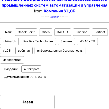
промышленных систем автоматизации и управления
from
Компания УЦСБ
--- ===
@zlonov
=== ---
Теги:
Check Point
Cisco
DATAPK
Emerson
Fortinet
InfoWatch
Positive Technologies
Siemens
ИБ АСУ ТП
УЦСБ
вебинар
информационная безопасность
мероприятие
Разделы:
autoimport
Дата изменения:
2016-03 25
Назад