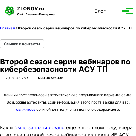
S
S
S
ZLONOV.ru
Блог
Toggle
k
k
k
Вып
Сайт Алексея Комарова
search
i
i
i
мен
p
p
p
Главная
/
Второй сезон серии вебинаров по кибербезопасности АСУ ТП
t
t
t
o
o
o
Ссылки и контакты
p
c
f
r
o
o
Второй сезон серии вебинаров по
i
n
o
кибербезопасности АСУ ТП
m
t
t
a
e
e
2016-03 25
1 мин на чтение
r
n
r
y
t
Данный пост перенесён автоматически с предыдущего варианта сайта.
n
Возможны артефакты. Если информация этого поста важна для вас,
a
свяжитесь
со мной для получения полного содержимого.
v
i
g
Как и
было запланировано
ещё в прошлом году, вчера
a
стартовал второй сезон вебинаров из цикла ИБ АСУ