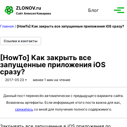
S
S
S
ZLONOV.ru
Блог
Toggle
k
k
k
Вып
Сайт Алексея Комарова
search
i
i
i
мен
p
p
p
Главная
/
[HowTo] Как закрыть все запущенные приложения iOS cразу?
t
t
t
o
o
o
Ссылки и контакты
p
c
f
r
o
o
[HowTo] Как закрыть все
i
n
o
запущенные приложения iOS
m
t
t
cразу?
a
e
e
r
n
r
2017-05 23
менее 1 мин на чтение
y
t
n
Данный пост перенесён автоматически с предыдущего варианта сайта.
a
Возможны артефакты. Если информация этого поста важна для вас,
v
свяжитесь
со мной для получения полного содержимого.
i
g
a
Закрывать все запущенные в iOS приложения по