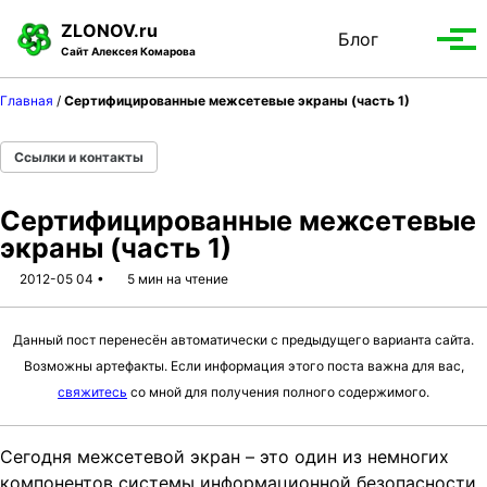
S
S
S
ZLONOV.ru
Блог
Toggle
k
k
k
Вып
Сайт Алексея Комарова
search
i
i
i
мен
p
p
p
Главная
/
Сертифицированные межсетевые экраны (часть 1)
t
t
t
o
o
o
Ссылки и контакты
p
c
f
r
o
o
Сертифицированные межсетевые
i
n
o
экраны (часть 1)
m
t
t
a
e
e
2012-05 04
5 мин на чтение
r
n
r
y
t
Данный пост перенесён автоматически с предыдущего варианта сайта.
n
Возможны артефакты. Если информация этого поста важна для вас,
a
свяжитесь
со мной для получения полного содержимого.
v
i
g
Сегодня межсетевой экран – это один из немногих
a
компонентов системы информационной безопасности,