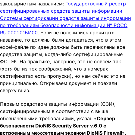
заковыристым названием:
Государственный реестр
сертифицированных средств защиты информации
Системы сертификации средств защиты информации
по требованиям безопасности информации № РОСС
RU.0001.01БИ00
. Если не поленились прочитать
название, то должны были догадаться, что в этом
excel-файле по идее должны быть перечислены все
средства защиты, когда-либо сертифицированные
ФСТЭК. На практике, наверное, это не совсем так
(хотя бы из тех соображений, что в номерах
сертификатах есть пропуски), но нам сейчас это не
принципиально. Открываем документ и поехали
сверху вниз.
Первым средством защиты информации (СЗИ),
сертифицированным в соответствии с выше
обозначенными требованиями, указан «
Сервер
безопасности DioNIS Security Server v.6.0 с
встроенным межсетевым экраном DioNIS Firewall
».