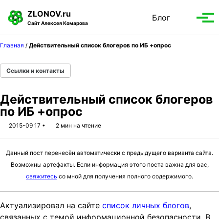
S
S
S
ZLONOV.ru
Блог
Toggle
k
k
k
Вып
Сайт Алексея Комарова
search
i
i
i
мен
p
p
p
Главная
/
Действительный список блогеров по ИБ +опрос
t
t
t
o
o
o
Ссылки и контакты
p
c
f
r
o
o
Действительный список блогеров
i
n
o
по ИБ +опрос
m
t
t
a
e
e
2015-09 17
2 мин на чтение
r
n
r
y
t
Данный пост перенесён автоматически с предыдущего варианта сайта.
n
Возможны артефакты. Если информация этого поста важна для вас,
a
свяжитесь
со мной для получения полного содержимого.
v
i
g
Актуализировал на сайте
список личных блогов
,
a
связанных с темой информационной безопасности. В