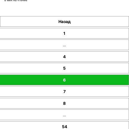
8 мин на чтение
Назад
1
…
4
5
6
7
8
…
54