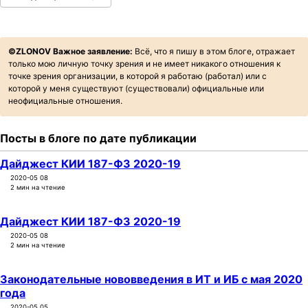
t
ℤ𝕃𝕆ℕ𝕆𝕍.𝕝𝕚𝕧𝕖
i
o
©ZLONOV Важное заявление:
Всё, что я пишу в этом блоге, отражает
ХАБ ЗЛОНОВА
n
только мою личную точку зрения и не имеет никакого отношения к
точке зрения организации, в которой я работаю (работал) или с
которой у меня существуют (существовали) официальные или
НАПИСАТЬ
неофициальные отношения.
TELEGRAM
Посты в блоге по дате публикации
GITFLIC
Дайджест КИИ 187-ФЗ 2020-19
2020-05 08
2 мин на чтение
Дайджест КИИ 187-ФЗ 2020-19
2020-05 08
2 мин на чтение
Законодательные нововведения в ИТ и ИБ с мая 2020
года
2020-05 05