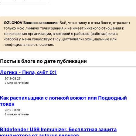
t
ℤ𝕃𝕆ℕ𝕆𝕍.𝕝𝕚𝕧𝕖
i
o
©ZLONOV Важное заявление:
Всё, что я пишу в этом блоге, отражает
ХАБ ЗЛОНОВА
n
только мою личную точку зрения и не имеет никакого отношения к
точке зрения организации, в которой я работаю (работал) или с
которой у меня существуют (существовали) официальные или
НАПИСАТЬ
неофициальные отношения.
TELEGRAM
Посты в блоге по дате публикации
GITFLIC
Логика - Пила, счёт 0:1
2012-08 23
2 мин на чтение
Как распильщики с логикой воюют или Подводный
токен
2012-08 10
8 мин на чтение
Bitdefender USB Immunizer. Бесплатная защита
компьютера от autorun вирусов.