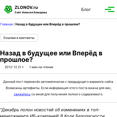
S
S
S
ZLONOV.ru
Блог
Toggle
k
k
k
Вып
Сайт Алексея Комарова
search
i
i
i
мен
p
p
p
Главная
/
Назад в будущее или Вперёд в прошлое?
t
t
t
o
o
o
Ссылки и контакты
p
c
f
r
o
o
Назад в будущее или Вперёд в
i
n
o
прошлое?
m
t
t
a
e
e
2012-12 21
1 мин на чтение
r
n
r
y
t
Данный пост перенесён автоматически с предыдущего варианта сайта.
n
Возможны артефакты. Если информация этого поста важна для вас,
a
свяжитесь
со мной для получения полного содержимого.
v
i
g
"Декабрь полон новостей об изменениях в топ-
a
менеджменте ИБ-компаний! В Коде Безопасности