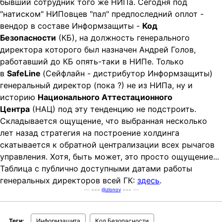
бывший сотрудник того же НИПа. Сегодня под
"натиском" НИПовцев "пал" предпоследний оплот -
вендор в составе Информзащиты -
Код
Безопасности
(КБ), на должность генерального
директора которого был назначен Андрей Голов,
работавший до КБ опять-таки в НИПе. Только
в
SafeLine
(Сейфлайн - дистрибутор Информзащиты)
генеральный директор (пока ?) не из НИПа, ну и
историю
Национального Аттестационного
Центра
(НАЦ) под эту тенденцию не подстроить.
Складывается ощущение, что выбранная несколько
лет назад стратегия на построение холдинга
скатывается к обратной централизации всех рычагов
управления. Хотя, быть может, это просто ощущение...
Таблица с публично доступными датами работы
генеральных директоров всей ГК:
здесь
.
--- ===
@zlonov
=== ---
Теги:
Информзащита
Код Безопасности