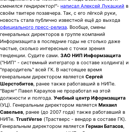
t
сменился гендиректор!"-
написал Алексей Лукацкий
в
i
своём твитере позавчера. Так, с его лёгкой руки,
o
новость стала публично известной ещё до выхода
n
официального пресс-релиза
. Вообще, смены
генеральных директоров в группе компаний
Информзащита в последние годы не столько даже
частые, сколько интересные с точки зрения
тенденции. Судите сами.
ЗАО НИП Информзащита
("НИП" - системный интегратор в составе холдинга) и
"прародитель" всей ГК. В настоящее время
генеральным директором является
Сергей
Шерстобитов
, ранее также работавший в НИПе.
"Варяг" Павел Караулов не проработал на этой
должности и полгода.
Учебный центр Иформзащита
(УЦ). Генеральным директором является
Михаил
Савельев
, ранее (до 2007 года) также работавший в
НИПе.
TrustVerse
(Трастверс - вендор в составе ГК).
Генеральным директором является
Герман Батасов
,