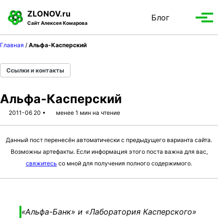
S
S
S
ZLONOV.ru
Блог
Toggle
k
k
k
Вып
Сайт Алексея Комарова
search
i
i
i
мен
p
p
p
Главная
/
Альфа-Касперский
t
t
t
o
o
o
Ссылки и контакты
p
c
f
r
o
o
Альфа-Касперский
i
n
o
m
t
t
2011-06 20
менее 1 мин на чтение
a
e
e
r
n
r
Данный пост перенесён автоматически с предыдущего варианта сайта.
y
t
Возможны артефакты. Если информация этого поста важна для вас,
n
свяжитесь
со мной для получения полного содержимого.
a
v
i
g
«Альфа-Банк» и «Лаборатория Касперского»
a