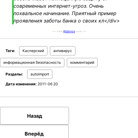
современных интернет-угроз.
Очень
похвальное начинание. Приятный пример
проявления заботы банка о своих кл</div>
--- ===
@zlonov
=== ---
Теги:
Касперский
антивирус
информационная безопасность
комментарий
Разделы:
autoimport
Дата изменения:
2011-06 20
Назад
Вперёд