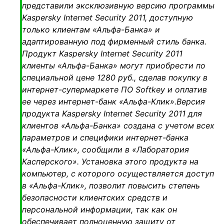
представили эксклюзивную версию программы
t
Kaspersky Internet Security 2011, доступную
i
только клиентам «Альфа-Банка» и
o
адаптированную под фирменный стиль банка.
n
Продукт Kaspersky Internet Security 2011
клиенты «Альфа-Банка» могут приобрести по
специальной цене 1280 руб., сделав покупку в
интернет-супермаркете ПО Softkey и оплатив
ее через интернет-банк «Альфа-Клик».
Версия
продукта Kaspersky Internet Security 2011 для
клиентов «Альфа-Банка» создана с учетом всех
параметров и специфики интернет-банка
«Альфа-Клик», сообщили в «Лаборатория
Касперского». Установка этого продукта на
компьютер, с которого осуществляется доступ
в «Альфа-Клик», позволит повысить степень
безопасности клиентских средств и
персональной информации, так как он
обеспечивает полноценную защиту от