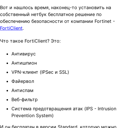
t
Вот и нашлось время, наконец-то установить на
i
собственный нетбук бесплатное решение по
o
обеспечению безопасности от компании Fortinet -
n
FortiClient
.
Что такое FortiClient? Это:
Антивирус
Антишпион
VPN-клиент (IPSec и SSL)
Файервол
Антиспам
Веб-фильтр
Система предотвращения атак (IPS - Intrusion
Prevention System)
И он бесплатен в версии Standard, которую можно