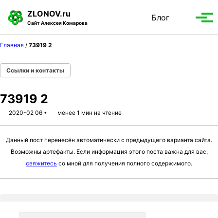
S
S
S
ZLONOV.ru
Блог
Toggle
k
k
k
Вып
Сайт Алексея Комарова
search
i
i
i
мен
p
p
p
Главная
/
73919 2
t
t
t
o
o
o
Ссылки и контакты
p
c
f
r
o
o
73919 2
i
n
o
m
t
t
2020-02 06
менее 1 мин на чтение
a
e
e
r
n
r
Данный пост перенесён автоматически с предыдущего варианта сайта.
y
t
Возможны артефакты. Если информация этого поста важна для вас,
n
свяжитесь
со мной для получения полного содержимого.
a
v
i
g
a