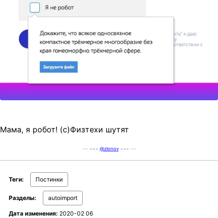
t
i
o
n
Мама, я робот! (с)Физтехи шутят
--- ===
@zlonov
=== ---
Теги:
Постинки
Разделы:
autoimport
Дата изменения:
2020-02 06