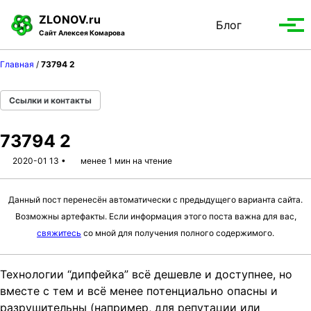
S
S
S
ZLONOV.ru
Блог
Toggle
k
k
k
Вып
Сайт Алексея Комарова
search
i
i
i
мен
p
p
p
Главная
/
73794 2
t
t
t
o
o
o
Ссылки и контакты
p
c
f
r
o
o
73794 2
i
n
o
m
t
t
2020-01 13
менее 1 мин на чтение
a
e
e
r
n
r
Данный пост перенесён автоматически с предыдущего варианта сайта.
y
t
Возможны артефакты. Если информация этого поста важна для вас,
n
свяжитесь
со мной для получения полного содержимого.
a
v
Технологии “дипфейка” всё дешевле и доступнее, но
i
вместе с тем и всё менее потенциально опасны и
g
разрушительны (например, для репутации или
a