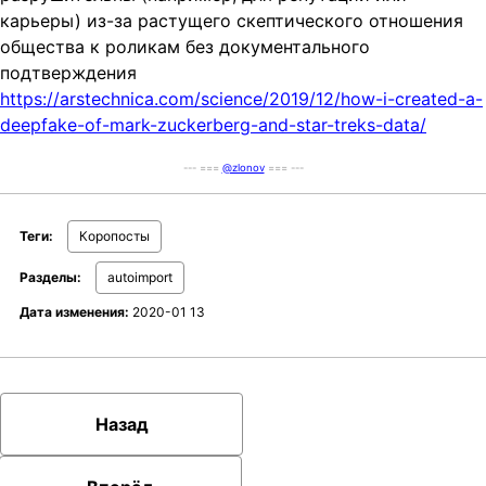
карьеры) из-за растущего скептического отношения
t
общества к роликам без документального
i
подтверждения
o
https://arstechnica.com/science/2019/12/how-i-created-a-
n
deepfake-of-mark-zuckerberg-and-star-treks-data/
--- ===
@zlonov
=== ---
Теги:
Коропосты
Разделы:
autoimport
Дата изменения:
2020-01 13
Назад