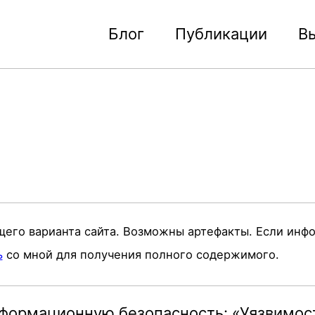
Блог
Публикации
В
щего варианта сайта. Возможны артефакты. Если инф
ь
со мной для получения полного содержимого.
нформационную безопасность: «Уязвимос