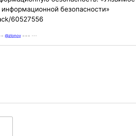
 и информационной безопасности»
rack/60527556
===
@zlonov
=== ---