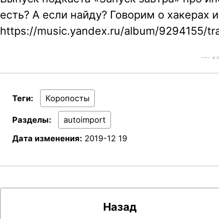
есть? А если найду? Говорим о хакерах
a
https://music.yandex.ru/album/9294155/t
v
i
--- 
g
a
t
Теги:
Коропосты
i
Разделы:
autoimport
o
Дата изменения:
2019-12 19
n
Назад