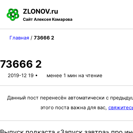
S
S
S
ZLONOV.ru
k
k
k
Сайт Алексея Комарова
i
i
i
p
p
p
Главная
/
73666 2
t
t
t
o
o
o
73666 2
p
c
f
r
o
o
2019-12 19
менее 1 мин на чтение
i
n
o
m
t
t
Данный пост перенесён автоматически с предыду
a
e
e
этого поста важна для вас,
свяжитес
r
n
r
y
t
Выпуск подкаста «Запуск завтра» про и
n