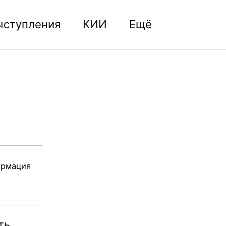
ыступления
КИИ
Ещё
Toggle
search
ормация
ть