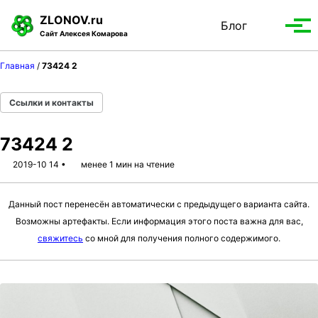
S
S
S
ZLONOV.ru
Блог
Toggle
k
k
k
Вып
Сайт Алексея Комарова
search
i
i
i
мен
p
p
p
Главная
/
73424 2
t
t
t
o
o
o
Ссылки и контакты
p
c
f
r
o
o
73424 2
i
n
o
m
t
t
2019-10 14
менее 1 мин на чтение
a
e
e
r
n
r
Данный пост перенесён автоматически с предыдущего варианта сайта.
y
t
Возможны артефакты. Если информация этого поста важна для вас,
n
свяжитесь
со мной для получения полного содержимого.
a
v
i
g
a