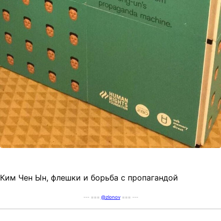
Ким Чен Ын, флешки и борьба с пропагандой
--- ===
@zlonov
=== ---