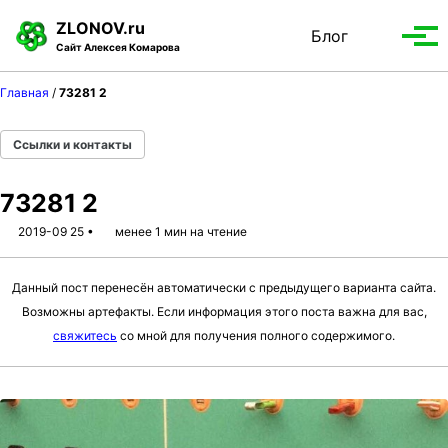
S
S
S
ZLONOV.ru
Блог
Toggle
k
k
k
Вып
Сайт Алексея Комарова
search
i
i
i
мен
p
p
p
Главная
/
73281 2
t
t
t
o
o
o
Ссылки и контакты
p
c
f
r
o
o
73281 2
i
n
o
m
t
t
2019-09 25
менее 1 мин на чтение
a
e
e
r
n
r
Данный пост перенесён автоматически с предыдущего варианта сайта.
y
t
Возможны артефакты. Если информация этого поста важна для вас,
n
свяжитесь
со мной для получения полного содержимого.
a
v
i
g
a