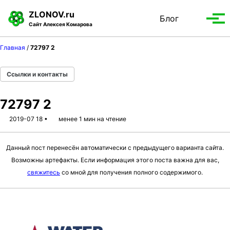
S
S
S
ZLONOV.ru
Блог
Toggle
k
k
k
Вып
Сайт Алексея Комарова
search
i
i
i
мен
p
p
p
Главная
/
72797 2
t
t
t
o
o
o
Ссылки и контакты
p
c
f
r
o
o
72797 2
i
n
o
m
t
t
2019-07 18
менее 1 мин на чтение
a
e
e
r
n
r
Данный пост перенесён автоматически с предыдущего варианта сайта.
y
t
Возможны артефакты. Если информация этого поста важна для вас,
n
свяжитесь
со мной для получения полного содержимого.
a
v
i
g
a