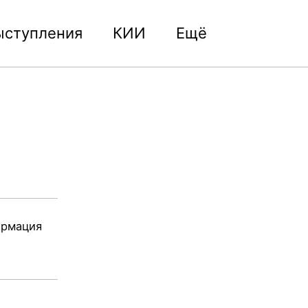
ыступления
КИИ
Ещё
Toggle
search
ормация