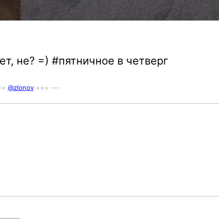
т, не? =) #пятничное в четверг
===
@zlonov
=== ---