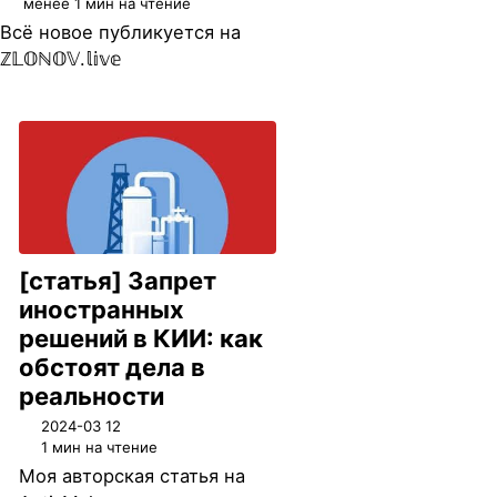
менее 1 мин на чтение
Всё новое публикуется на
ℤ𝕃𝕆ℕ𝕆𝕍.𝕝𝕚𝕧𝕖
[статья] Запрет
иностранных
решений в КИИ: как
обстоят дела в
реальности
2024-03 12
1 мин на чтение
Моя авторская статья на