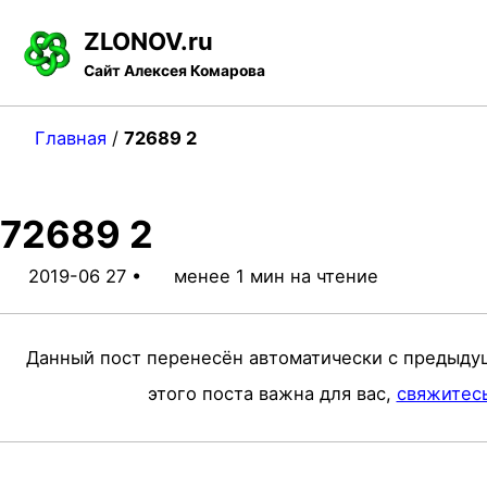
S
S
S
ZLONOV.ru
k
k
k
Сайт Алексея Комарова
i
i
i
p
p
p
Главная
/
72689 2
t
t
t
o
o
o
72689 2
p
c
f
r
o
o
2019-06 27
менее 1 мин на чтение
i
n
o
m
t
t
Данный пост перенесён автоматически с предыду
a
e
e
этого поста важна для вас,
свяжитес
r
n
r
y
t
n