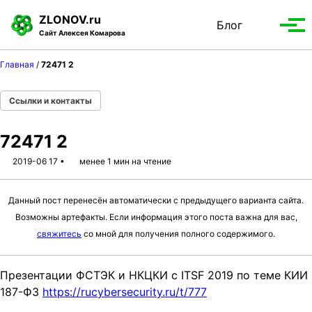
S
S
S
ZLONOV.ru
Блог
Toggle
k
k
k
Вып
Сайт Алексея Комарова
search
i
i
i
мен
p
p
p
Главная
/
72471 2
t
t
t
o
o
o
Ссылки и контакты
p
c
f
r
o
o
72471 2
i
n
o
m
t
t
2019-06 17
менее 1 мин на чтение
a
e
e
r
n
r
Данный пост перенесён автоматически с предыдущего варианта сайта.
y
t
Возможны артефакты. Если информация этого поста важна для вас,
n
свяжитесь
со мной для получения полного содержимого.
a
v
Презентации ФСТЭК и НКЦКИ с ITSF 2019 по теме КИИ
i
187-ФЗ
https://rucybersecurity.ru/t/777
g
a