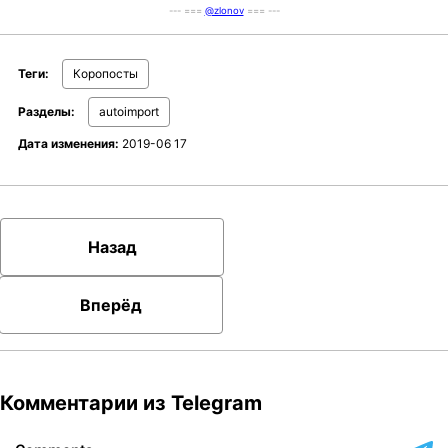
--- ===
@zlonov
=== ---
t
i
o
Теги:
Коропосты
n
Разделы:
autoimport
Дата изменения:
2019-06 17
Назад
Вперёд
Комментарии из Telegram