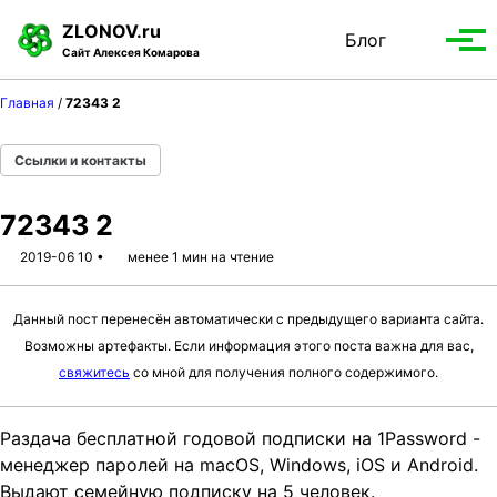
S
S
S
ZLONOV.ru
Блог
Toggle
k
k
k
Вып
Сайт Алексея Комарова
search
i
i
i
мен
p
p
p
Главная
/
72343 2
t
t
t
o
o
o
Ссылки и контакты
p
c
f
r
o
o
72343 2
i
n
o
m
t
t
2019-06 10
менее 1 мин на чтение
a
e
e
r
n
r
Данный пост перенесён автоматически с предыдущего варианта сайта.
y
t
Возможны артефакты. Если информация этого поста важна для вас,
n
свяжитесь
со мной для получения полного содержимого.
a
v
Раздача бесплатной годовой подписки на 1Password -
i
менеджер паролей на macOS, Windows, iOS и Android.
g
Выдают семейную подписку на 5 человек.
a