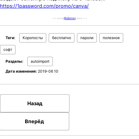
https://1password.com/promo/canva/
t
i
--- ===
@zlonov
=== ---
o
n
Теги:
Коропосты
бесплатно
пароли
полезное
софт
Разделы:
autoimport
Дата изменения:
2019-06 10
Назад
Вперёд