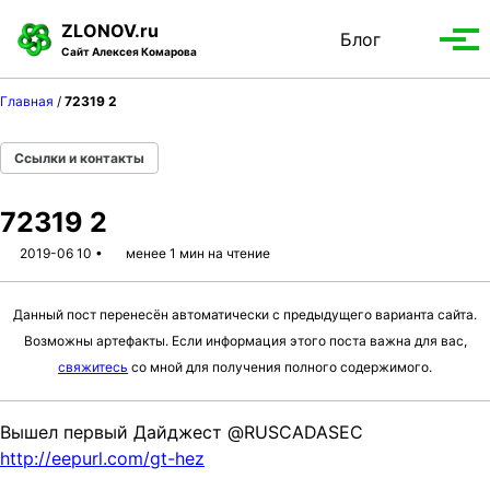
S
S
S
ZLONOV.ru
Блог
Toggle
k
k
k
Вып
Сайт Алексея Комарова
search
i
i
i
мен
p
p
p
Главная
/
72319 2
t
t
t
o
o
o
Ссылки и контакты
p
c
f
r
o
o
72319 2
i
n
o
m
t
t
2019-06 10
менее 1 мин на чтение
a
e
e
r
n
r
Данный пост перенесён автоматически с предыдущего варианта сайта.
y
t
Возможны артефакты. Если информация этого поста важна для вас,
n
свяжитесь
со мной для получения полного содержимого.
a
v
Вышел первый Дайджест @RUSCADASEC
i
http://eepurl.com/gt-hez
g
a