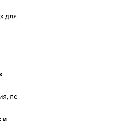
х для
х
ия, по
 и