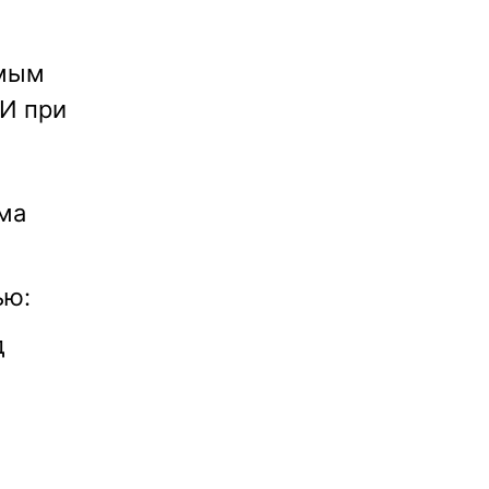
емым
И при
ма
ью:
д