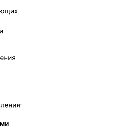
ующих
и
ения
ления:
ими