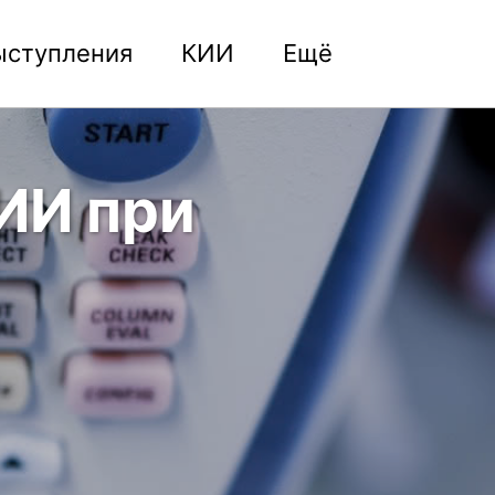
ыступления
КИИ
Ещё
Toggle
search
ИИ при