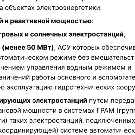
а объектах электроэнергетики;
й и реактивной мощностью
:
тровых и солнечных электростанций
,
 (менее 50 МВт)
, АСУ которых обеспечи
автоматическом режиме без вмешательст
печением управления водным режимом и
ничений работы основного и вспомогат
ую эксплуатацию гидротехнических соор
лирующих электростанций
путем переда
ановой мощности в системах ГРАМ (груп
и) таких электростанций, подключенных
 координирующей) системе автоматическ