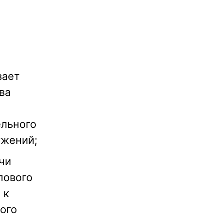
вает
ва
ельного
ужений;
чи
пового
 к
ого