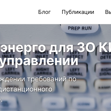
Блог
Публикации
В
энерго для ЗО К
управлении
рждении требований по
дистанционного
.