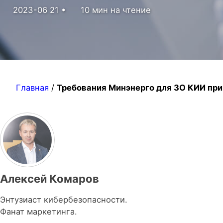
2023-06 21
10 мин на чтение
a
v
i
g
a
Главная
/
Требования Минэнерго для ЗО КИИ пр
t
i
o
n
Алексей Комаров
Энтузиаст кибербезопасности.
Фанат маркетинга.