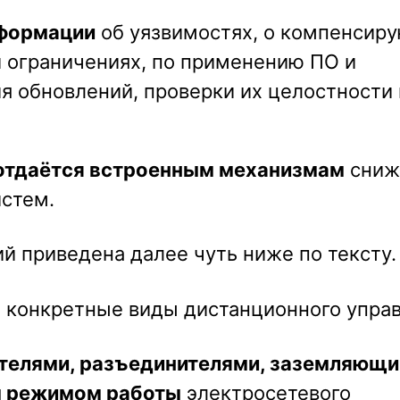
нформации
об уязвимостях, о компенсир
 ограничениях, по применению ПО и
я обновлений, проверки их целостности 
отдаётся встроенным механизмам
сниж
истем.
й приведена далее чуть ниже по тексту.
 конкретные виды дистанционного управ
телями, разъединителями, заземляющ
м режимом работы
электросетевого