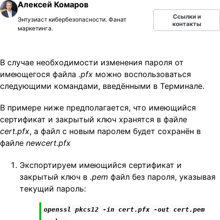
Алексей Комаров
t
Ссылки и
Энтузиаст кибербезопасности. Фанат
i
контакты
маркетинга.
o
n
В случае необходимости изменения пароля от
имеющегося файла
.pfx
можно воспользоваться
следующими командами, введёнными в Терминале.
В примере ниже предполагается, что имеющийся
сертификат и закрытый ключ хранятся в файле
cert.pfx
, а файл с новым паролем будет сохранён в
файле
newcert.pfx
Экспортируем имеющийся сертификат и
закрытый ключ в
.pem
файл без пароля, указывая
текущий пароль:
openssl pkcs12 -in cert.pfx -out cert.pem