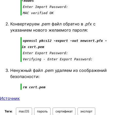
-nodes
Enter Import Password:
MAC verified OK
Конвертируем
.pem
файл обратно в
.pfx
c
указанием нового желаемого пароля:
openssl pkcs12 -export -out newcert.pfx -
in cert.pem
Enter Export Password:
Verifying - Enter Export Password:
Ненужный файл
.pem
удаляем из соображений
безопасности:
rm cert.pem
Источник
Теги:
macOS
пароль
сертификат
экспорт